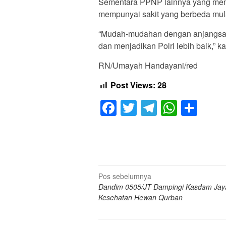
Sementara PPNP lainnya yang mend
mempunyai sakit yang berbeda mulai
“Mudah-mudahan dengan anjangsana 
dan menjadikan Polri lebih baik,” k
RN/Umayah Handayani/red
Post Views:
28
Facebook
Twitter
Telegram
Whats
Sha
Navigasi
Pos sebelumnya
Dandim 0505/JT Dampingi Kasdam Jay
pos
Kesehatan Hewan Qurban