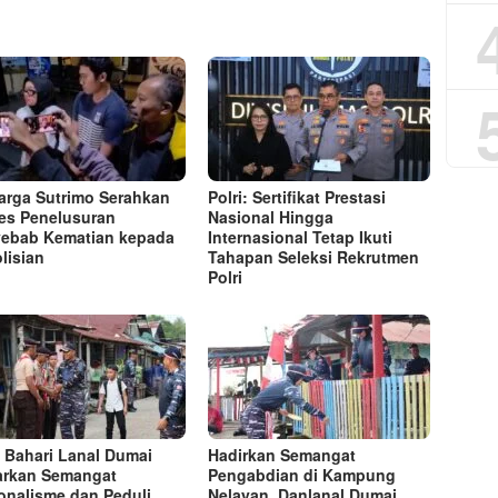
arga Sutrimo Serahkan
Polri: Sertifikat Prestasi
es Penelusuran
Nasional Hingga
ebab Kematian kepada
Internasional Tetap Ikuti
lisian
Tahapan Seleksi Rekrutmen
Polri
 Bahari Lanal Dumai
Hadirkan Semangat
rkan Semangat
Pengabdian di Kampung
onalisme dan Peduli
Nelayan, Danlanal Dumai