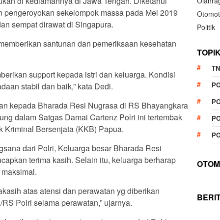
ukan di kediamannya di Jawa Tengah. Diketahui
Olahra
an pengeroyokan sekelompok massa pada Mei 2019
Otomot
dan sempat dirawat di Singapura.
Politik
 memberikan santunan dan pemeriksaan kesehatan
TOPI
TN
ikan support kepada istri dan keluarga. Kondisi
P
aan stabil dan baik,” kata Dedi.
PO
kan kepada Bharada Resi Nugrasa di RS Bhayangkara
ung dalam Satgas Damai Cartenz Polri ini tertembak
PO
 Kriminal Bersenjata (KKB) Papua.
PO
ana dari Polri, Keluarga besar Bharada Resi
apkan terima kasih. Selain itu, keluarga berharap
OTOM
 maksimal.
kasih atas atensi dan perawatan yg diberikan
BERI
RS Polri selama perawatan,” ujarnya.