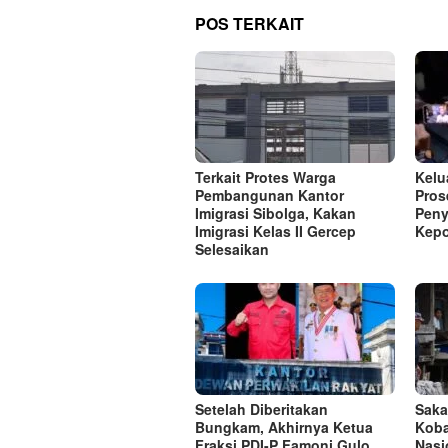
POS TERKAIT
Terkait Protes Warga
Kelu
Pembangunan Kantor
Pros
Imigrasi Sibolga, Kakan
Peny
Imigrasi Kelas II Gercep
Kepo
Selesaikan
Setelah Diberitakan
Saka
Bungkam, Akhirnya Ketua
Koba
Fraksi PDI-P Famoni Gulo
Nasi