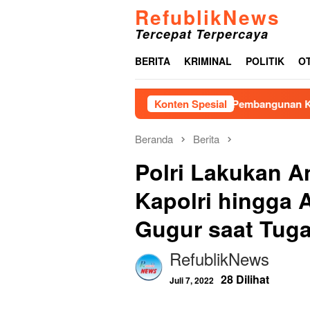
Loncat
RefublikNews
ke
Tercepat Terpercaya
konten
BERITA
KRIMINAL
POLITIK
O
Terkait Protes Warga Pembangunan Kantor Imigras
Konten Spesial
Beranda
Berita
Polri Lakukan A
Kapolri hingga 
Gugur saat Tug
RefublikNews
28 Dilihat
Juli 7, 2022