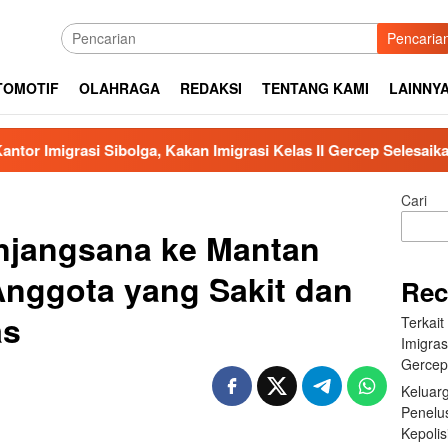
Pencaria
TOMOTIF
OLAHRAGA
REDAKSI
TENTANG KAMI
LAINNY
i Sibolga, Kakan Imigrasi Kelas II Gercep Selesaikan
K
Cari
njangsana ke Mantan
Anggota yang Sakit dan
Rec
as
Terkai
Imigras
Gercep
Keluar
Penelu
Kepolis