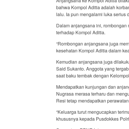
Anjangsana ke Kompol Aditia dilak
bahwa Kompol Aditia adalah korb
lalu. Ia pun mengalami luka serius 
Dalam anjangsana ini, rombongan
terhadap Kompol Aditia.
“Rombongan anjangsana juga member
kesehatan Kompol Aditia dalam kead
Kemudian anjangsana juga dilaku
Said Sukanto. Anggota yang tergab
saat baku tembak dengan Kelompok
Mendapatkan kunjungan dan anjangs
Nugrasa merasa terharu dan menguc
Resi tetap mendapatkan perawatan
“Keluarga turut mengucapkan terima
khususnya kepada Pusdokkes Polri/