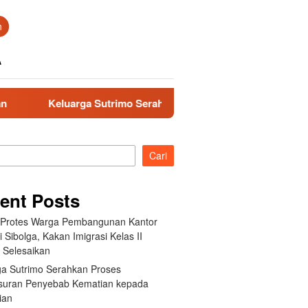
n
A
eluarga Sutrimo Serahkan Proses Penelusuran Penyebab Kemat
Cari
ent Posts
t Protes Warga Pembangunan Kantor
i Sibolga, Kakan Imigrasi Kelas II
 Selesaikan
ga Sutrimo Serahkan Proses
suran Penyebab Kematian kepada
ian