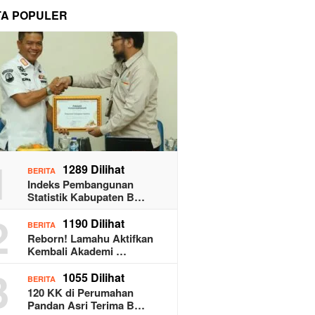
TA POPULER
1
1289 Dilihat
BERITA
Indeks Pembangunan
Statistik Kabupaten B…
2
1190 Dilihat
BERITA
Reborn! Lamahu Aktifkan
Kembali Akademi …
3
1055 Dilihat
BERITA
120 KK di Perumahan
Pandan Asri Terima B…