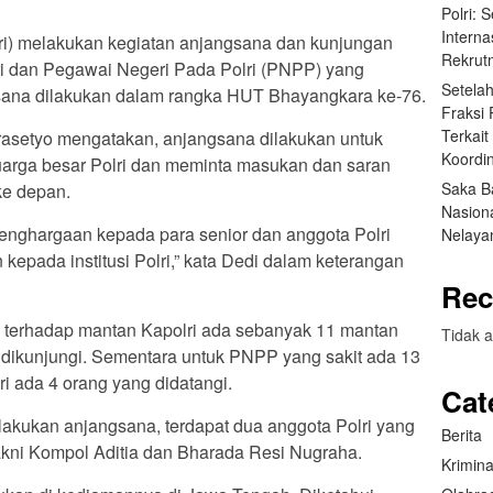
Polri: 
Interna
lri) melakukan kegiatan anjangsana dan kunjungan
Rekrut
i dan Pegawai Negeri Pada Polri (PNPP) yang
Setela
ana dilakukan dalam rangka HUT Bhayangkara ke-76.
Fraksi
Terkai
Prasetyo mengatakan, anjangsana dilakukan untuk
Koordin
uarga besar Polri dan meminta masukan dan saran
Saka B
ke depan.
Nasion
enghargaan kepada para senior dan anggota Polri
Nelaya
n kepada institusi Polri,” kata Dedi dalam keterangan
Rec
 terhadap mantan Kapolri ada sebanyak 11 mantan
Tidak a
dikunjungi. Sementara untuk PNPP yang sakit ada 13
 ada 4 orang yang didatangi.
Cat
akukan anjangsana, terdapat dua anggota Polri yang
Berita
kni Kompol Aditia dan Bharada Resi Nugraha.
Krimina