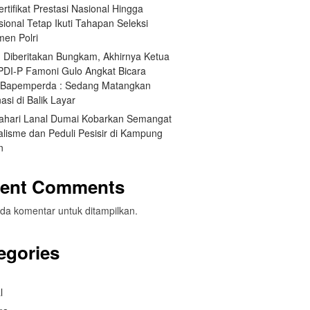
Sertifikat Prestasi Nasional Hingga
sional Tetap Ikuti Tahapan Seleksi
men Polri
h Diberitakan Bungkam, Akhirnya Ketua
 PDI-P Famoni Gulo Angkat Bicara
t Bapemperda : Sedang Matangkan
asi di Balik Layar
ahari Lanal Dumai Kobarkan Semangat
alisme dan Peduli Pesisir di Kampung
n
ent Comments
da komentar untuk ditampilkan.
egories
l