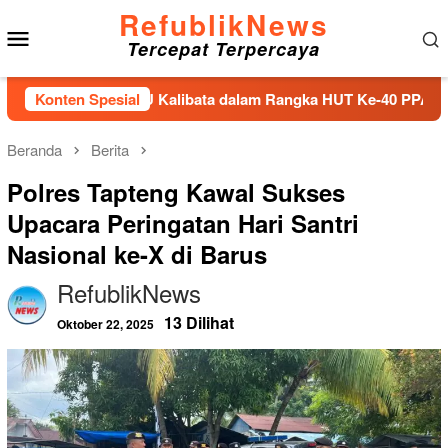
Loncat
RefublikNews
Menu
ke
Tercepat Terpercaya
konten
Mobile
ga di TMPNU Kalibata dalam Rangka HUT Ke-40 PPAL
Konten Spesial
Bu
Beranda
Berita
Polres Tapteng Kawal Sukses
Upacara Peringatan Hari Santri
Nasional ke-X di Barus
RefublikNews
13 Dilihat
Oktober 22, 2025