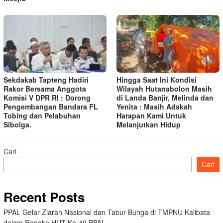
Sekdakab Tapteng Hadiri
Hingga Saat Ini Kondisi
Rakor Bersama Anggota
Wilayah Hutanabolon Masih
Komisi V DPR RI : Dorong
di Landa Banjir, Melinda dan
Pengembangan Bandara FL
Yenita : Masih Adakah
Tobing dan Pelabuhan
Harapan Kami Untuk
Sibolga.
Melanjutkan Hidup
Cari
Cari
Recent Posts
PPAL Gelar Ziarah Nasional dan Tabur Bunga di TMPNU Kalibata
dalam Rangka HUT Ke-40 PPAL