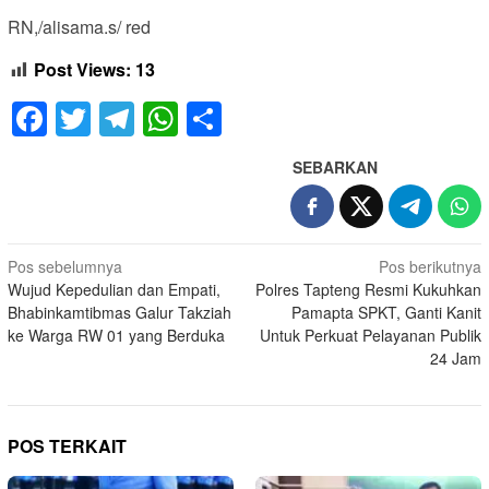
RN,/alisama.s/ red
Post Views:
13
Facebook
Twitter
Telegram
WhatsApp
Share
SEBARKAN
Navigasi
Pos sebelumnya
Pos berikutnya
Wujud Kepedulian dan Empati,
Polres Tapteng Resmi Kukuhkan
pos
Bhabinkamtibmas Galur Takziah
Pamapta SPKT, Ganti Kanit
ke Warga RW 01 yang Berduka
Untuk Perkuat Pelayanan Publik
24 Jam
POS TERKAIT