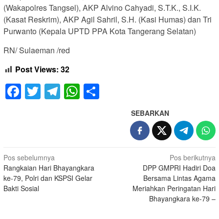
(Wakapolres Tangsel), AKP Alvino Cahyadi, S.T.K., S.I.K.
(Kasat Reskrim), AKP Agil Sahril, S.H. (Kasi Humas) dan Tri
Purwanto (Kepala UPTD PPA Kota Tangerang Selatan)
RN/ Sulaeman /red
Post Views:
32
Facebook
Twitter
Telegram
WhatsApp
Share
SEBARKAN
Navigasi
Pos sebelumnya
Pos berikutnya
Rangkaian Hari Bhayangkara
DPP GMPRI Hadiri Doa
pos
ke-79, Polri dan KSPSI Gelar
Bersama Lintas Agama
Bakti Sosial
Meriahkan Peringatan Hari
Bhayangkara ke-79 –