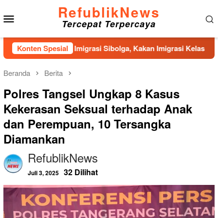
Loncat
RefublikNews
Menu
ke
Tercepat Terpercaya
konten
Mobile
Kantor Imigrasi Sibolga, Kakan Imigrasi Kelas II Gercep Selesa
Konten Spesial
Beranda
Berita
Polres Tangsel Ungkap 8 Kasus
Kekerasan Seksual terhadap Anak
dan Perempuan, 10 Tersangka
Diamankan
RefublikNews
32 Dilihat
Juli 3, 2025