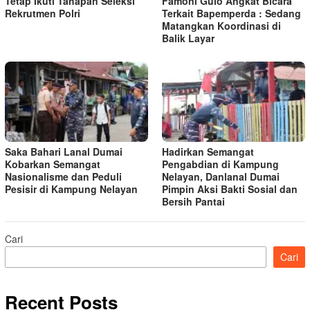
Tetap Ikuti Tahapan Seleksi
Famoni Gulo Angkat Bicara
Rekrutmen Polri
Terkait Bapemperda : Sedang
Matangkan Koordinasi di
Balik Layar
Saka Bahari Lanal Dumai
Hadirkan Semangat
Kobarkan Semangat
Pengabdian di Kampung
Nasionalisme dan Peduli
Nelayan, Danlanal Dumai
Pesisir di Kampung Nelayan
Pimpin Aksi Bakti Sosial dan
Bersih Pantai
Cari
Cari
Recent Posts