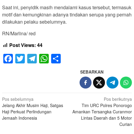
Saat ini, penyidik masih mendalami kasus tersebut, termasuk
motif dan kemungkinan adanya tindakan serupa yang pernah
dilakukan pelaku sebelumnya.
RN/Marlina/ red
Post Views:
44
Facebook
Twitter
Telegram
WhatsApp
Share
SEBARKAN
Navigasi
Pos sebelumnya
Pos berikutnya
Jelang Akhir Musim Haji, Satgas
Tim URC Polres Ponorogo
pos
Haji Perkuat Perlindungan
Amankan Tersangka Curanmor
Jemaah Indonesia
Lintas Daerah dan 5 Motor
Curian