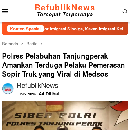
Loncat
RefublikNews
Menu
ke
Tercepat Terpercaya
konten
Mobile
unan Kantor Imigrasi Sibolga, Kakan Imigrasi Kelas II Gercep S
Konten Spesial
Beranda
Berita
Polres Pelabuhan Tanjungperak
Amankan Terduga Pelaku Pemerasan
Sopir Truk yang Viral di Medsos
RefublikNews
44 Dilihat
Juni 2, 2026