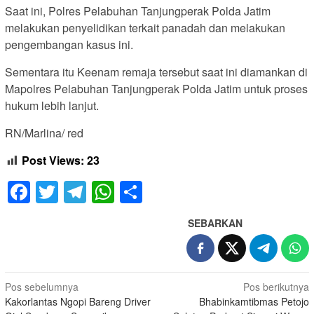
Saat ini, Polres Pelabuhan Tanjungperak Polda Jatim
melakukan penyelidikan terkait panadah dan melakukan
pengembangan kasus ini.
Sementara itu Keenam remaja tersebut saat ini diamankan di
Mapolres Pelabuhan Tanjungperak Polda Jatim untuk proses
hukum lebih lanjut.
RN/Marlina/ red
Post Views:
23
Facebook
Twitter
Telegram
WhatsApp
Share
SEBARKAN
Navigasi
Pos sebelumnya
Pos berikutnya
Kakorlantas Ngopi Bareng Driver
Bhabinkamtibmas Petojo
pos