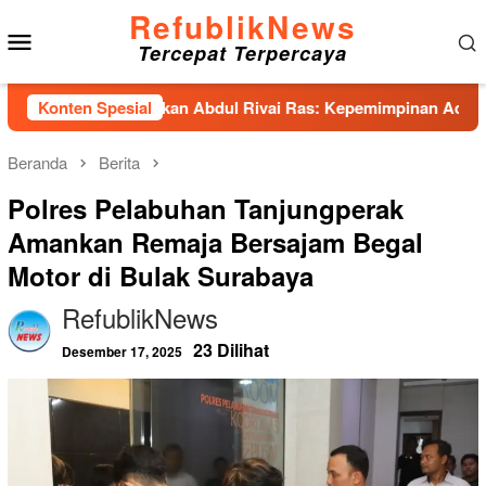
Loncat
RefublikNews
Menu
ke
Tercepat Terpercaya
konten
Mobile
nhas Hadirkan Abdul Rivai Ras: Kepemimpinan Adalah Talenta 
Konten Spesial
Beranda
Berita
Polres Pelabuhan Tanjungperak
Amankan Remaja Bersajam Begal
Motor di Bulak Surabaya
RefublikNews
23 Dilihat
Desember 17, 2025