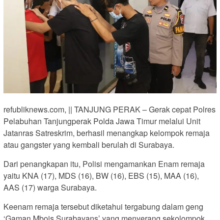
refubliknews.com, || TANJUNG PERAK – Gerak cepat Polres
Pelabuhan Tanjungperak Polda Jawa Timur melalui Unit
Jatanras Satreskrim, berhasil menangkap kelompok remaja
atau gangster yang kembali berulah di Surabaya.
Dari penangkapan itu, Polisi mengamankan Enam remaja
yaitu KNA (17), MDS (16), BW (16), EBS (15), MAA (16),
AAS (17) warga Surabaya.
Keenam remaja tersebut diketahui tergabung dalam geng
‘Gaman Mbois Surabayans’ yang menyerang sekolompok