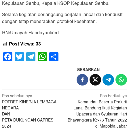
Kepulauan Seribu, Kepala KSOP Kepulauan Seribu.
Selama kegiatan berlangsung berjalan lancar dan kondusif
dengan tetap menerapkan protokol kesehatan.
RN/Umayah Handayani/red
Post Views:
33
Facebook
Twitter
Telegram
WhatsApp
Share
SEBARKAN
Navigasi
Pos sebelumnya
Pos berikutnya
POTRET KINERJA LEMBAGA
Komandan Beserta Prajurit
pos
NEGARA
Lanal Bandung Ikuti Kegiatan
DAN
Upacara dan Syukuran Hari
PETA DUKUNGAN CAPRES
Bhayangkara Ke-76 Tahun 2022
2024
di Mapolda Jabar