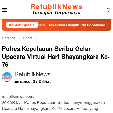
Loncat
RefublikNews
Menu
ke
Tercepat Terpercaya
konten
Mobile
n Bandung 2026, Tekankan Disiplin, Nasionalisme, dan Integri
Konten Spesial
Beranda
Berita
Polres Kepulauan Seribu Gelar
Upacara Virtual Hari Bhayangkara Ke-
76
RefublikNews
33 Dilihat
Juli 5, 2022
refubliknews.com,
JAKARTA – Polres Kepulauan Seribu menyelenggarakan
Upacara Hari Bhayangkara Ke-76 secara Virtual yang