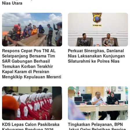
Nias Utara
Respons Cepat Pos TNI AL
Perkuat Sinergitas, Danlanal
Selatpanjang Bersama Tim
Nias Laksanakan Kunjungan
SAR Gabungan Berhasil
Silaturahmi ke Polres Nias
Temukan Korban Terakhir
Kapal Karam di Perairan
Mengkikip Kepulauan Meranti
KDS Lepas Calon Paskibraka
Tingkatkan Pelayanan, BPN
Kabupaten Bandung 2026,
Jakut Gelar Pelatihan Service