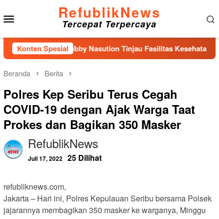
Loncat
RefublikNews
Menu
ke
Tercepat Terpercaya
konten
Mobile
r Sumut Bobby Nasution Tinjau Fasilitas Kesehatan dan Budid
Konten Spesial
Beranda
Berita
Polres Kep Seribu Terus Cegah
COVID-19 dengan Ajak Warga Taat
Prokes dan Bagikan 350 Masker
RefublikNews
25 Dilihat
Juli 17, 2022
refubliknews.com,
Jakarta – Hari ini, Polres Kepulauan Seribu bersama Polsek
jajarannya membagikan 350 masker ke warganya, Minggu