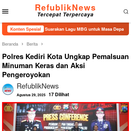
Loncat
RefublikNews
Menu
ke
Tercepat Terpercaya
konten
Mobile
ngan Kembali Suarakan Lagu MBG untuk Masa Depan Anak Bang
Konten Spesial
Beranda
Berita
Polres Kediri Kota Ungkap Pemalsuan
Minuman Keras dan Aksi
Pengeroyokan
RefublikNews
17 Dilihat
Agustus 29, 2025