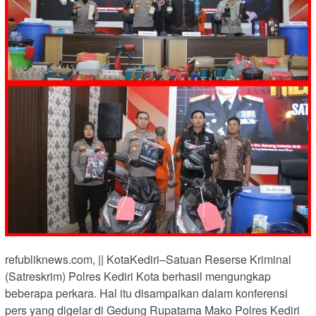
refubliknews.com, || KotaKediri–Satuan Reserse Kriminal
(Satreskrim) Polres Kediri Kota berhasil mengungkap
beberapa perkara. Hal itu disampaikan dalam konferensi
pers yang digelar di Gedung Rupatama Mako Polres Kediri