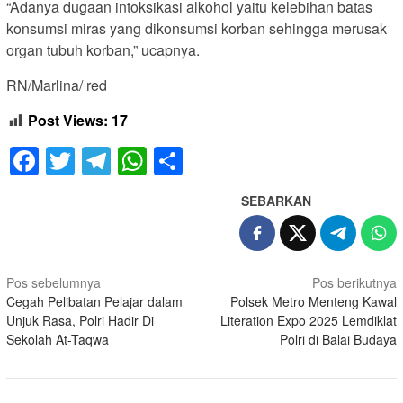
“Adanya dugaan intoksikasi alkohol yaitu kelebihan batas
konsumsi miras yang dikonsumsi korban sehingga merusak
organ tubuh korban,” ucapnya.
RN/Marlina/ red
Post Views:
17
Facebook
Twitter
Telegram
WhatsApp
Share
SEBARKAN
Navigasi
Pos sebelumnya
Pos berikutnya
Cegah Pelibatan Pelajar dalam
Polsek Metro Menteng Kawal
pos
Unjuk Rasa, Polri Hadir Di
Literation Expo 2025 Lemdiklat
Sekolah At-Taqwa
Polri di Balai Budaya