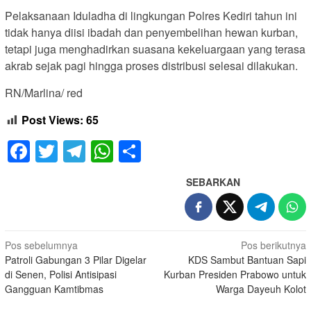
Pelaksanaan Iduladha di lingkungan Polres Kediri tahun ini
tidak hanya diisi ibadah dan penyembelihan hewan kurban,
tetapi juga menghadirkan suasana kekeluargaan yang terasa
akrab sejak pagi hingga proses distribusi selesai dilakukan.
RN/Marlina/ red
Post Views:
65
Facebook
Twitter
Telegram
WhatsApp
Share
SEBARKAN
Navigasi
Pos sebelumnya
Pos berikutnya
Patroli Gabungan 3 Pilar Digelar
KDS Sambut Bantuan Sapi
pos
di Senen, Polisi Antisipasi
Kurban Presiden Prabowo untuk
Gangguan Kamtibmas
Warga Dayeuh Kolot