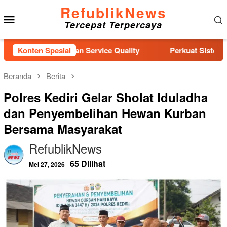
Loncat
RefublikNews
Menu
ke
Tercepat Terpercaya
konten
Mobile
r Pelatihan Service Quality
Konten Spesial
Perkuat Sistem Perlindung
Beranda
Berita
Polres Kediri Gelar Sholat Iduladha
dan Penyembelihan Hewan Kurban
Bersama Masyarakat
RefublikNews
65 Dilihat
Mei 27, 2026