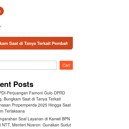
n
A
ait Pembahasan Propemperda 2025 Hingga Saat Ini Belum Terla
Cari
ent Posts
 PDI-Perjuangan Famoni Gulo DPRD
g, Bungkam Saat di Tanya Terkait
asan Propemperda 2025 Hingga Saat
um Terlaksana
engarahan Soal Layanan di Kanwil BPN
si NTT, Menteri Nusron: Gunakan Sudut