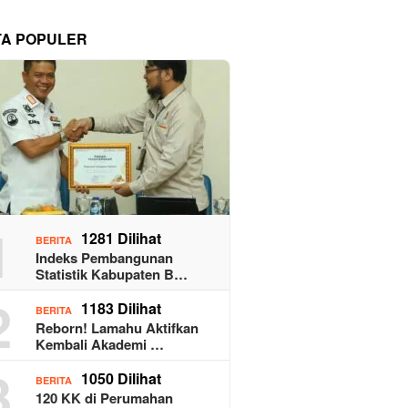
TA POPULER
1
1281 Dilihat
BERITA
Indeks Pembangunan
Statistik Kabupaten B…
2
1183 Dilihat
BERITA
Reborn! Lamahu Aktifkan
Kembali Akademi …
3
1050 Dilihat
BERITA
120 KK di Perumahan