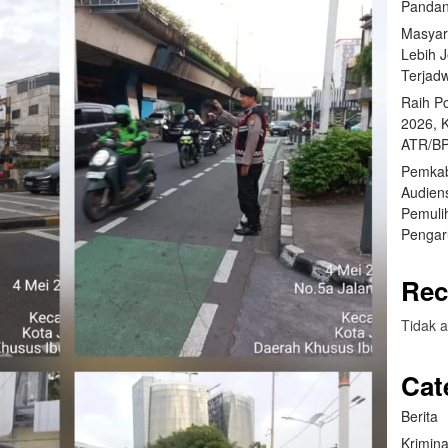
Pandan
Masyar
Lebih 
Terjad
Raih P
2026, 
ATR/BP
Pemkab
Audien
Pemuli
Pengar
Rec
Tidak a
Cat
Berita
Krimina