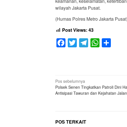
keamanan, keselamatan, ketertiban, 
wilayah Jakarta Pusat.
(Humas Polres Metro Jakarta Pusat
Post Views:
43
Facebook
Twitter
Telegram
Whats
Sha
Navigasi
Pos sebelumnya
Polsek Senen Tingkatkan Patroli Dini Ha
pos
Antisipasi Tawuran dan Kejahatan Jala
POS TERKAIT