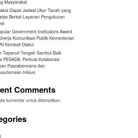
g Masyarakat
akat Dapat Jadwal Ukur Tanah yang
Jelas Berkat Layanan Pengukuran
wal
opular Government Institutions Award
Kinerja Komunikasi Publik Kementerian
N Kembali Diakui
 Tapanuli Tengah Sambut Baik
si PESADA: Perkuat Kolaborasi
han Pascabencana dan
usutamaan Inklusi.
ent Comments
da komentar untuk ditampilkan.
egories
l