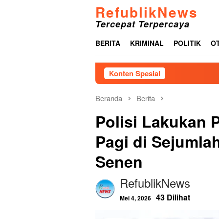
Loncat
RefublikNews
ke
Tercepat Terpercaya
konten
BERITA
KRIMINAL
POLITIK
O
Konten Spesial
Fraksi PDI-Perj
Beranda
Berita
Polisi Lakukan 
Pagi di Sejumla
Senen
RefublikNews
43 Dilihat
Mei 4, 2026