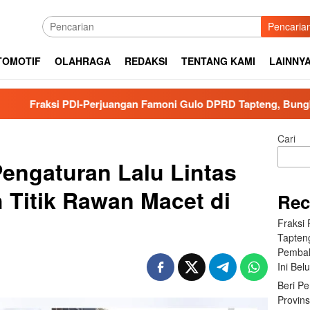
Pencaria
TOMOTIF
OLAHRAGA
REDAKSI
TENTANG KAMI
LAINNY
uangan Famoni Gulo DPRD Tapteng, Bungkam Saat di Tanya Terk
Cari
Pengaturan Lalu Lintas
h Titik Rawan Macet di
Rec
Fraksi
Tapten
Pembah
Ini Bel
Beri P
Provin