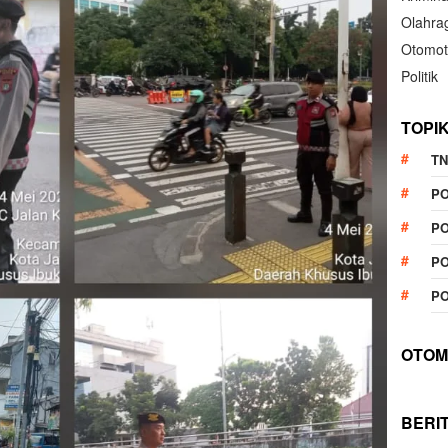
Olahra
Otomot
Politik
TOPI
TN
P
PO
PO
PO
OTOM
BERI