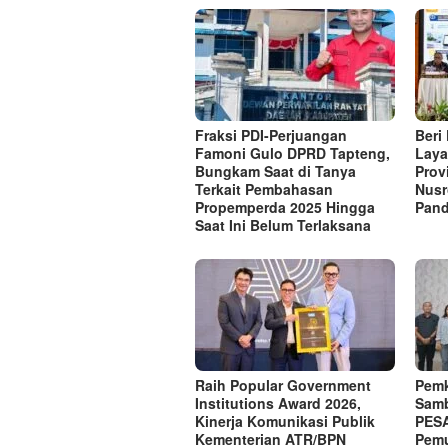
Fraksi PDI-Perjuangan
Beri
Famoni Gulo DPRD Tapteng,
Laya
Bungkam Saat di Tanya
Prov
Terkait Pembahasan
Nusr
Propemperda 2025 Hingga
Pand
Saat Ini Belum Terlaksana
Raih Popular Government
Pemk
Institutions Award 2026,
Samb
Kinerja Komunikasi Publik
PESA
Kementerian ATR/BPN
Pemu