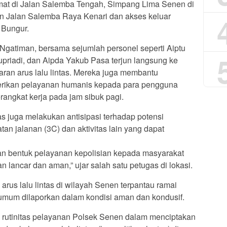
at di Jalan Salemba Tengah, Simpang Lima Senen di
n Jalan Salemba Raya Kenari dan akses keluar
 Bungur.
Ngatiman, bersama sejumlah personel seperti Aiptu
Supriadi, dan Aipda Yakub Pasa terjun langsung ke
ran arus lalu lintas. Mereka juga membantu
rikan pelayanan humanis kepada para pengguna
angkat kerja pada jam sibuk pagi.
s juga melakukan antisipasi terhadap potensi
an jalanan (3C) dan aktivitas lain yang dapat
kan bentuk pelayanan kepolisian kepada masyarakat
lan lancar dan aman,” ujar salah satu petugas di lokasi.
arus lalu lintas di wilayah Senen terpantau ramai
 umum dilaporkan dalam kondisi aman dan kondusif.
i rutinitas pelayanan Polsek Senen dalam menciptakan