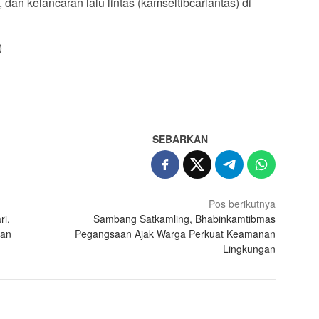
dan kelancaran lalu lintas (kamseltibcarlantas) di
)
App
re
SEBARKAN
Pos berikutnya
ri,
Sambang Satkamling, Bhabinkamtibmas
nan
Pegangsaan Ajak Warga Perkuat Keamanan
Lingkungan