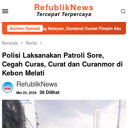
Loncat
RefublikNews
Menu
ke
Tercepat Terpercaya
konten
Mobile
i Kampung Nelayan, Danlanal Dumai Pimpin Aksi Bakti Sosial d
Konten Spesial
Beranda
Berita
Polisi Laksanakan Patroli Sore,
Cegah Curas, Curat dan Curanmor di
Kebon Melati
RefublikNews
36 Dilihat
Mei 25, 2026