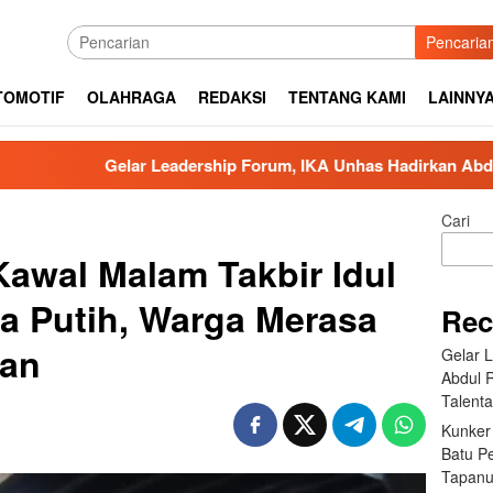
Pencaria
TOMOTIF
OLAHRAGA
REDAKSI
TENTANG KAMI
LAINNY
elar Leadership Forum, IKA Unhas Hadirkan Abdul Rivai Ras: K
Cari
Kawal Malam Takbir Idul
a Putih, Warga Merasa
Rec
an
Gelar 
Abdul 
Talent
Kunker
Batu P
Tapanu