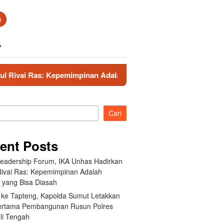
n
A
epemimpinan Adalah Talenta yang Bisa Diasah
Kunker k
Cari
ent Posts
Leadership Forum, IKA Unhas Hadirkan
Rivai Ras: Kepemimpinan Adalah
a yang Bisa Diasah
 ke Tapteng, Kapolda Sumut Letakkan
ertama Pembangunan Rusun Polres
li Tengah