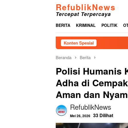
Loncat
RefublikNews
ke
Tercepat Terpercaya
konten
BERITA
KRIMINAL
POLITIK
O
Konten Spesial
G
Beranda
Berita
Polisi Humanis 
Adha di Cempak
Aman dan Nyam
RefublikNews
33 Dilihat
Mei 26, 2026