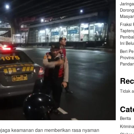
Jaring
Dorong
Masyar
Fraksi
Tapten
Pembah
Ini Bel
Beri P
Provin
Pandan
Rec
Tidak a
Cat
Berita
Krimina
njaga keamanan dan memberikan rasa nyaman