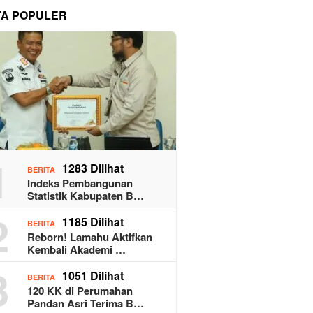
TA POPULER
1
1283 Dilihat
BERITA
Indeks Pembangunan
Statistik Kabupaten B…
2
1185 Dilihat
BERITA
Reborn! Lamahu Aktifkan
Kembali Akademi …
3
1051 Dilihat
BERITA
120 KK di Perumahan
Pandan Asri Terima B…