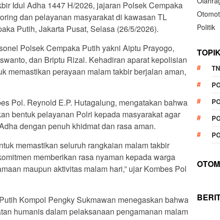
Olahra
bir Idul Adha 1447 H/2026, jajaran Polsek Cempaka
Otomot
toring dan pelayanan masyarakat di kawasan TL
Politik
ka Putih, Jakarta Pusat, Selasa (26/5/2026).
rsonel Polsek Cempaka Putih yakni Aiptu Prayogo,
TOPI
swanto, dan Briptu Rizal. Kehadiran aparat kepolisian
TN
tuk memastikan perayaan malam takbir berjalan aman,
P
PO
bes Pol. Reynold E.P. Hutagalung, mengatakan bahwa
n bentuk pelayanan Polri kepada masyarakat agar
PO
 Adha dengan penuh khidmat dan rasa aman.
PO
untuk memastikan seluruh rangkaian malam takbir
berkomitmen memberikan rasa nyaman kepada warga
OTOM
maan maupun aktivitas malam hari,” ujar Kombes Pol
BERI
a Putih Kompol Pengky Sukmawan menegaskan bahwa
tan humanis dalam pelaksanaan pengamanan malam