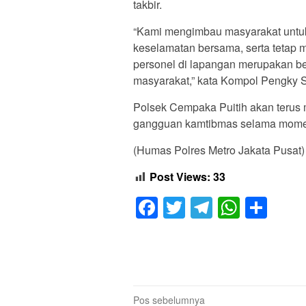
takbir.
“Kami mengimbau masyarakat untuk
keselamatan bersama, serta tetap 
personel di lapangan merupakan be
masyarakat,” kata Kompol Pengky
Polsek Cempaka Puitih akan terus
gangguan kamtibmas selama mome
(Humas Polres Metro Jakata Pusat)
Post Views:
33
Facebook
Twitter
Telegram
Whats
Sha
Navigasi
Pos sebelumnya