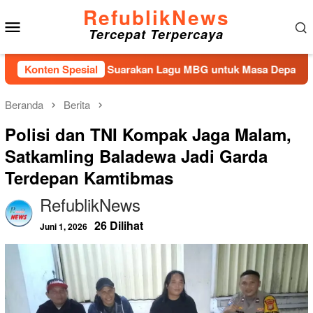
Loncat
RefublikNews
Menu
ke
Tercepat Terpercaya
konten
Mobile
ungan Kembali Suarakan Lagu MBG untuk Masa Depan Anak Ban
Konten Spesial
Beranda
Berita
Polisi dan TNI Kompak Jaga Malam,
Satkamling Baladewa Jadi Garda
Terdepan Kamtibmas
RefublikNews
26 Dilihat
Juni 1, 2026