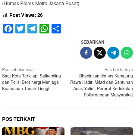
(Humas Polres Metro Jakarta Pusat)
Post Views:
26
Facebook
Twitter
Telegram
WhatsApp
Share
SEBARKAN
Navigasi
Pos sebelumnya
Pos berikutnya
Saat Kota Terlelap, Satkamling
Bhabinkamtibmas Kampung
pos
dan Polisi Bersinergi Menjaga
Rawa Hadiri Milad dan Santunan
Keamanan Tanah Tinggi
Anak Yatim, Pererat Kedekatan
Polisi dengan Masyarakat
POS TERKAIT