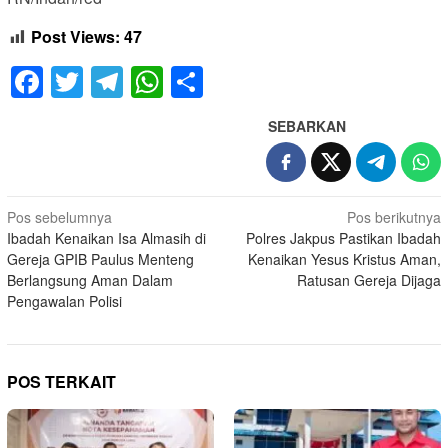
Post Views:
47
Facebook
Twitter
Telegram
WhatsApp
Share
SEBARKAN
Navigasi
Pos sebelumnya
Pos berikutnya
Ibadah Kenaikan Isa Almasih di
Polres Jakpus Pastikan Ibadah
pos
Gereja GPIB Paulus Menteng
Kenaikan Yesus Kristus Aman,
Berlangsung Aman Dalam
Ratusan Gereja Dijaga
Pengawalan Polisi
POS TERKAIT