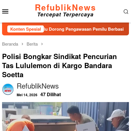
Loncat
RefublikNews
Menu
ke
Tercepat Terpercaya
konten
Mobile
Baru, Bawaslu Dorong Pengawasan Pemilu Berbasis Masyarakat
Konten Spesial
Beranda
Berita
Polisi Bongkar Sindikat Pencurian
Tas Lululemon di Kargo Bandara
Soetta
RefublikNews
47 Dilihat
Mei 14, 2026