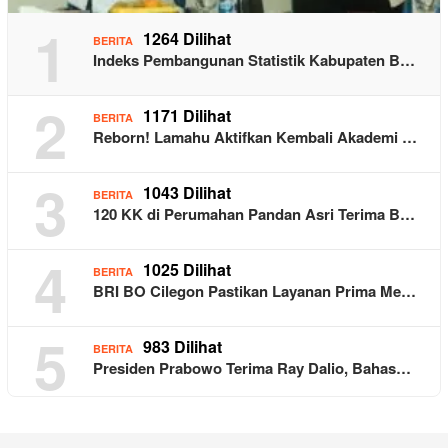
1
1264 Dilihat
BERITA
Indeks Pembangunan Statistik Kabupaten B…
2
1171 Dilihat
BERITA
Reborn! Lamahu Aktifkan Kembali Akademi …
3
1043 Dilihat
BERITA
120 KK di Perumahan Pandan Asri Terima B…
4
1025 Dilihat
BERITA
BRI BO Cilegon Pastikan Layanan Prima Me…
5
983 Dilihat
BERITA
Presiden Prabowo Terima Ray Dalio, Bahas…