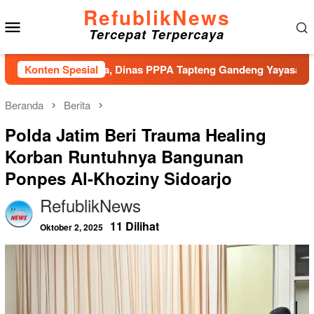
Loncat
RefublikNews
Menu
ke
Tercepat Terpercaya
konten
Mobile
ko Bencana, Dinas PPPA Tapteng Gandeng Yayasan Pusaka Indo
Konten Spesial
Beranda
Berita
Polda Jatim Beri Trauma Healing
Korban Runtuhnya Bangunan
Ponpes Al-Khoziny Sidoarjo
RefublikNews
11 Dilihat
Oktober 2, 2025