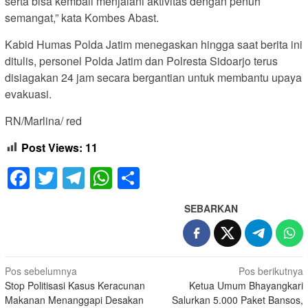
serta bisa kembali menjalani aktivitas dengan penuh
semangat,” kata Kombes Abast.
Kabid Humas Polda Jatim menegaskan hingga saat berita ini
ditulis, personel Polda Jatim dan Polresta Sidoarjo terus
disiagakan 24 jam secara bergantian untuk membantu upaya
evakuasi.
RN/Marlina/ red
Post Views:
11
Facebook
Twitter
Telegram
WhatsApp
Share
SEBARKAN
Navigasi
Pos sebelumnya
Pos berikutnya
Stop Politisasi Kasus Keracunan
Ketua Umum Bhayangkari
pos
Makanan Menanggapi Desakan
Salurkan 5.000 Paket Bansos,