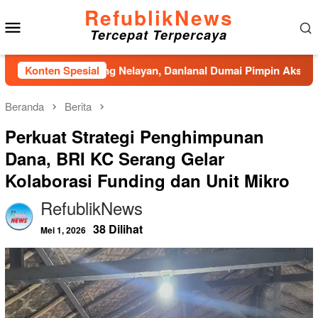
Loncat
RefublikNews
Menu
ke
Tercepat Terpercaya
konten
Mobile
Kampung Nelayan, Danlanal Dumai Pimpin Aksi Bakti Sosial da
Konten Spesial
Beranda
Berita
Perkuat Strategi Penghimpunan
Dana, BRI KC Serang Gelar
Kolaborasi Funding dan Unit Mikro
RefublikNews
38 Dilihat
Mei 1, 2026