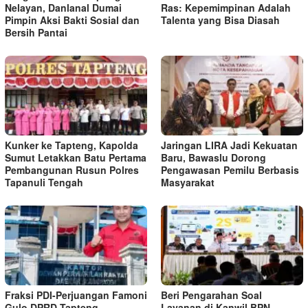
Nelayan, Danlanal Dumai
Ras: Kepemimpinan Adalah
Pimpin Aksi Bakti Sosial dan
Talenta yang Bisa Diasah
Bersih Pantai
Kunker ke Tapteng, Kapolda
Jaringan LIRA Jadi Kekuatan
Sumut Letakkan Batu Pertama
Baru, Bawaslu Dorong
Pembangunan Rusun Polres
Pengawasan Pemilu Berbasis
Tapanuli Tengah
Masyarakat
Fraksi PDI-Perjuangan Famoni
Beri Pengarahan Soal
Gulo DPRD Tapteng,
Layanan di Kanwil BPN