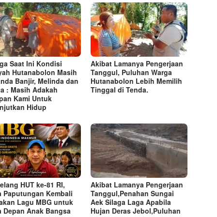
ga Saat Ini Kondisi
Akibat Lamanya Pengerjaan
yah Hutanabolon Masih
Tanggul, Puluhan Warga
anda Banjir, Melinda dan
Hutanabolon Lebih Memilih
ta : Masih Adakah
Tinggal di Tenda.
pan Kami Untuk
njutkan Hidup
elang HUT ke-81 RI,
Akibat Lamanya Pengerjaan
 Paputungan Kembali
Tanggul,Penahan Sungai
akan Lagu MBG untuk
Aek Silaga Laga Apabila
 Depan Anak Bangsa
Hujan Deras Jebol,Puluhan