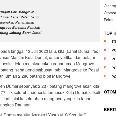
Olahra
ringati Hari Mangrove
Otomot
dunia, Lanal Palembang
Politik
ksanakan Penanaman
ngrove Bersama Pemkab
TOPI
njung Jabung Barat Jambi
TN
P
pada tanggal 12 Juli 2022 lalu, kita (Lanal Dumai, red)
sur Maritim Kota Dumai, unsur vertikal dan pelajar
PO
at pesisir telah melaksanakan penanaman Mangrove
PO
atang, serta pendistribusian bibit Mangrove ke Posal
n jumlah 2.286 batang bibit Mangrove.
PO
 Aceh Dumai sebanyak 2.237 batang mangrove akan kita
OTOM
7 titik seluruh indonesia termasuk Kota Dumai, diikuti
g. Jadi total keseluruhan mangrove yang kita tanam
pungkas Danlanal.
BERI
Dumai melalui Asisten I Yusrizal, S.Sos., M.Si.,