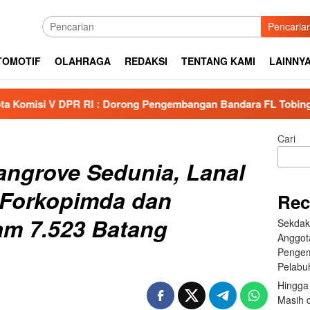
Pencaria
TOMOTIF
OLAHRAGA
REDAKSI
TENTANG KAMI
LAINNY
PR RI : Dorong Pengembangan Bandara FL Tobing dan Pelabuha
Cari
Mangrove Sedunia, Lanal
Forkopimda dan
Rec
am 7.523 Batang
Sekdak
Anggot
Pengem
Pelabu
Hingga 
Masih d