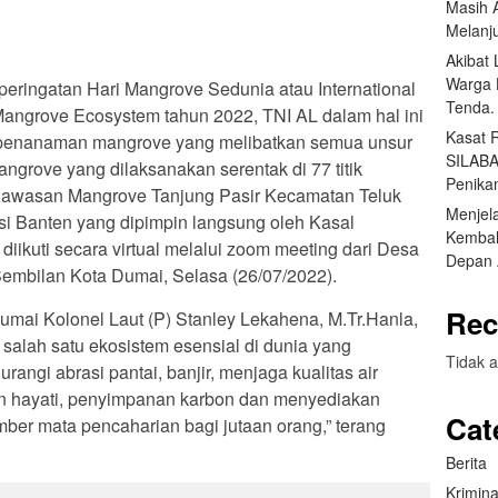
Masih 
Melanj
Akibat
Warga 
ringatan Hari Mangrove Sedunia atau International
Tenda.
angrove Ecosystem tahun 2022, TNI AL dalam hal ini
Kasat 
penanaman mangrove yang melibatkan semua unsur
SILABA
rove yang dilaksanakan serentak di 77 titik
Penika
i Kawasan Mangrove Tanjung Pasir Kecamatan Teluk
Menjel
i Banten yang dipimpin langsung oleh Kasal
Kembal
ikuti secara virtual melalui zoom meeting dari Desa
Depan 
mbilan Kota Dumai, Selasa (26/07/2022).
Rec
umai Kolonel Laut (P) Stanley Lekahena, M.Tr.Hanla,
alah satu ekosistem esensial di dunia yang
Tidak a
angi abrasi pantai, banjir, menjaga kualitas air
an hayati, penyimpanan karbon dan menyediakan
Cat
ber mata pencaharian bagi jutaan orang,” terang
Berita
Krimina