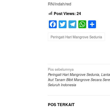
RN/indah/red
Post Views:
24
Facebook
Twitter
Telegram
Whats
Sha
Peringati Hari Mangrove Sedunia
Navigasi
Pos sebelumnya
Peringati Hari Mangrove Sedunia, Lanta
pos
Ikut Tanam Bibit Mangrove Secara Sere
Seluruh Indonesia
POS TERKAIT