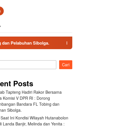
n
A
n Sibolga.
Hingga Saat Ini Kondisi Wilayah Hutanabolo
Cari
ent Posts
ab Tapteng Hadiri Rakor Bersama
a Komisi V DPR RI : Dorong
bangan Bandara FL Tobing dan
han Sibolga.
Saat Ini Kondisi Wilayah Hutanabolon
i Landa Banjir, Melinda dan Yenita :