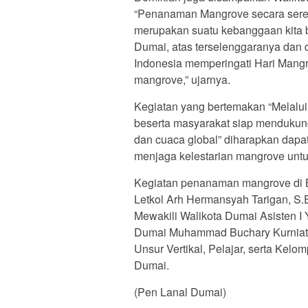
“Penanaman Mangrove secara sere
merupakan suatu kebanggaan kita 
Dumai, atas terselenggaranya dan di
Indonesia memperingati Hari Man
mangrove,” ujarnya.
Kegiatan yang bertemakan “Melalui
beserta masyarakat siap menduku
dan cuaca global” diharapkan da
menjaga kelestarian mangrove unt
Kegiatan penanaman mangrove di B
Letkol Arh Hermansyah Tarigan, S.
Mewakili Walikota Dumai Asisten I Y
Dumai Muhammad Buchary Kurniata 
Unsur Vertikal, Pelajar, serta Kel
Dumai.
(Pen Lanal Dumai)