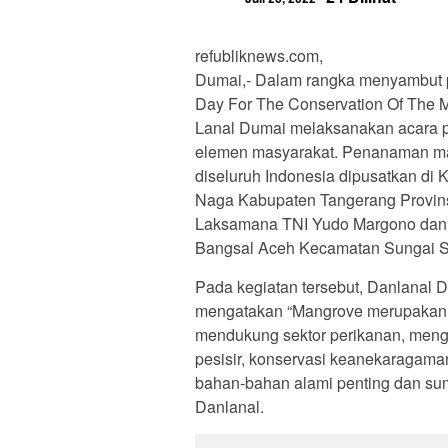
refubliknews.com,
Dumai,- Dalam rangka menyambut pe
Day For The Conservation Of The M
Lanal Dumai melaksanakan acara 
elemen masyarakat. Penanaman mang
diseluruh Indonesia dipusatkan d
Naga Kabupaten Tangerang Provins
Laksamana TNI Yudo Margono dan di
Bangsal Aceh Kecamatan Sungai Se
Pada kegiatan tersebut, Danlanal D
mengatakan “Mangrove merupakan s
mendukung sektor perikanan, mengur
pesisir, konservasi keanekaragam
bahan-bahan alami penting dan sum
Danlanal.