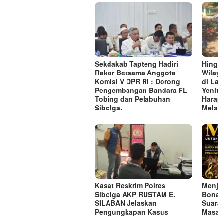
Sekdakab Tapteng Hadiri
Hing
Rakor Bersama Anggota
Wila
Komisi V DPR RI : Dorong
di L
Pengembangan Bandara FL
Yeni
Tobing dan Pelabuhan
Hara
Sibolga.
Mela
Kasat Reskrim Polres
Menj
Sibolga AKP RUSTAM E.
Bona
SILABAN Jelaskan
Suar
Pengungkapan Kasus
Masa