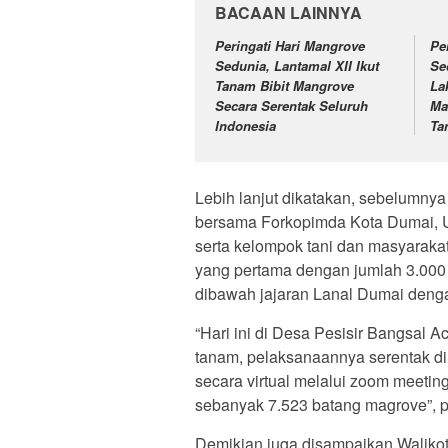
BACAAN LAINNYA
Peringati Hari Mangrove
Pe
Sedunia, Lantamal XII Ikut
Se
Tanam Bibit Mangrove
La
Secara Serentak Seluruh
Ma
Indonesia
Ta
Lebih lanjut dikatakan, sebelumnya 
bersama Forkopimda Kota Dumai, Un
serta kelompok tani dan masyarak
yang pertama dengan jumlah 3.000 b
dibawah jajaran Lanal Dumai denga
“Hari ini di Desa Pesisir Bangsal
tanam, pelaksanaannya serentak di 7
secara virtual melalui zoom meetin
sebanyak 7.523 batang magrove”, 
Demikian juga disampaikan Walikota 