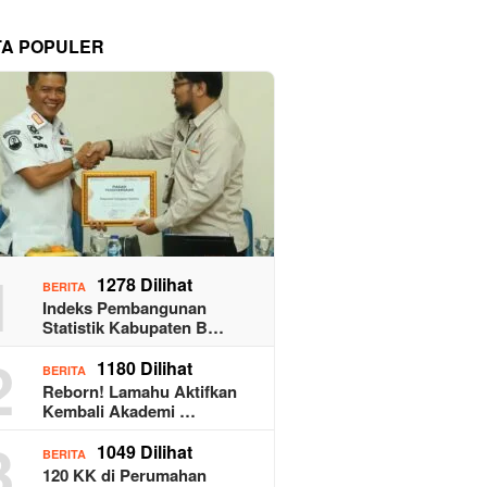
TA POPULER
1
1278 Dilihat
BERITA
Indeks Pembangunan
Statistik Kabupaten B…
2
1180 Dilihat
BERITA
Reborn! Lamahu Aktifkan
Kembali Akademi …
3
1049 Dilihat
BERITA
120 KK di Perumahan