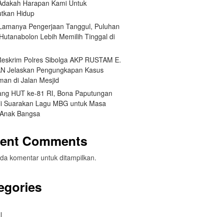
Adakah Harapan Kami Untuk
utkan Hidup
 Lamanya Pengerjaan Tanggul, Puluhan
Hutanabolon Lebih Memilih Tinggal di
Reskrim Polres Sibolga AKP RUSTAM E.
N Jelaskan Pengungkapan Kasus
man di Jalan Mesjid
ang HUT ke-81 RI, Bona Paputungan
i Suarakan Lagu MBG untuk Masa
Anak Bangsa
ent Comments
da komentar untuk ditampilkan.
egories
l