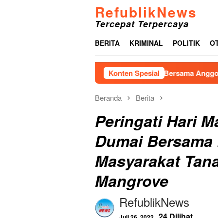
Loncat
RefublikNews
ke
Tercepat Terpercaya
konten
BERITA
KRIMINAL
POLITIK
O
Sekdakab Tapteng Hadiri Rakor Bersama Anggota Komisi V D
Konten Spesial
Beranda
Berita
Peringati Hari 
Dumai Bersama 
Masyarakat Tan
Mangrove
RefublikNews
24 Dilihat
Juli 26, 2022