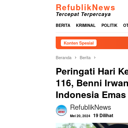
Loncat
RefublikNews
ke
Tercepat Terpercaya
konten
BERITA
KRIMINAL
POLITIK
O
Konten Spesial
Beranda
Berita
Peringati Hari K
116, Benni Irw
Indonesia Emas
RefublikNews
19 Dilihat
Mei 20, 2024