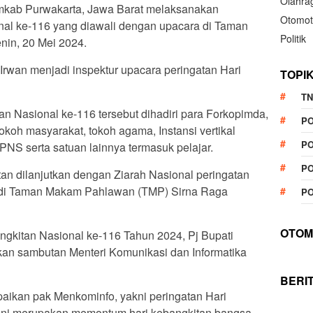
Olahra
emkab Purwakarta, Jawa Barat melaksanakan
Otomot
nal ke-116 yang diawali dengan upacara di Taman
Politik
nin, 20 Mei 2024.
Irwan menjadi inspektur upacara peringatan Hari
TOPI
TN
n Nasional ke-116 tersebut dihadiri para Forkopimda,
P
koh masyarakat, tokoh agama, Instansi vertikal
PO
 PNS serta satuan lainnya termasuk pelajar.
PO
an dilanjutkan dengan Ziarah Nasional peringatan
6 di Taman Makam Pahlawan (TMP) Sirna Raga
PO
OTOM
ngkitan Nasional ke-116 Tahun 2024, Pj Bupati
an sambutan Menteri Komunikasi dan Informatika
BERI
aikan pak Menkominfo, yakni peringatan Hari
ini merupakan memontum hari kebangkitan bangsa