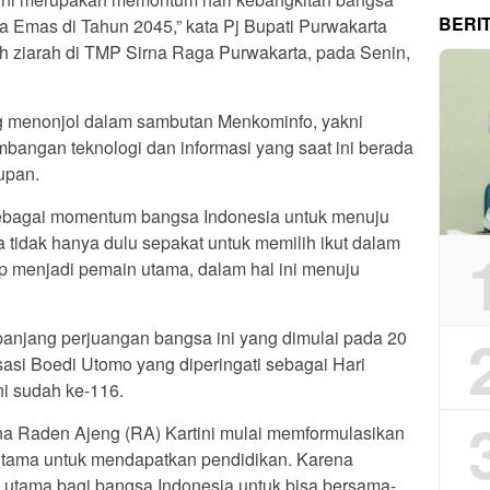
BERI
a Emas di Tahun 2045,” kata Pj Bupati Purwakarta
h ziarah di TMP Sirna Raga Purwakarta, pada Senin,
g menonjol dalam sambutan Menkominfo, yakni
angan teknologi dan informasi yang saat ini berada
upan.
 sebagai momentum bangsa Indonesia untuk menuju
a tidak hanya dulu sepakat untuk memilih ikut dalam
iap menjadi pemain utama, dalam hal ini menuju
ah panjang perjuangan bangsa ini yang dimulai pada 20
asi Boedi Utomo yang diperingati sebagai Hari
ni sudah ke-116.
na Raden Ajeng (RA) Kartini mulai memformulasikan
rutama untuk mendapatkan pendidikan. Karena
 utama bagi bangsa Indonesia untuk bisa bersama-