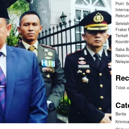
Polri: 
Interna
Rekrut
Setela
Fraksi
Terkai
Koordin
Saka B
Nasion
Nelaya
Rec
Tidak a
Cat
Berita
Krimina