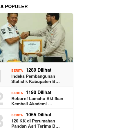
TA POPULER
1
1289 Dilihat
BERITA
Indeks Pembangunan
Statistik Kabupaten B…
2
1190 Dilihat
BERITA
Reborn! Lamahu Aktifkan
Kembali Akademi …
3
1055 Dilihat
BERITA
120 KK di Perumahan
Pandan Asri Terima B…