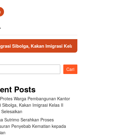
n
A
kan Imigrasi Kelas II Gercep Selesaikan
Keluarga Sutri
Cari
ent Posts
t Protes Warga Pembangunan Kantor
i Sibolga, Kakan Imigrasi Kelas II
 Selesaikan
ga Sutrimo Serahkan Proses
suran Penyebab Kematian kepada
ian