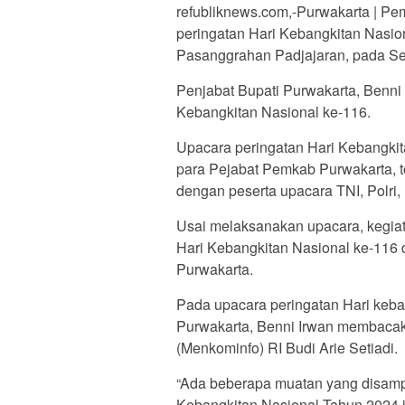
refubliknews.com,-Purwakarta | P
peringatan Hari Kebangkitan Nasio
Pasanggrahan Padjajaran, pada Se
Penjabat Bupati Purwakarta, Benni 
Kebangkitan Nasional ke-116.
Upacara peringatan Hari Kebangkita
para Pejabat Pemkab Purwakarta, to
dengan peserta upacara TNI, Polri,
Usai melaksanakan upacara, kegiat
Hari Kebangkitan Nasional ke-11
Purwakarta.
Pada upacara peringatan Hari keba
Purwakarta, Benni Irwan membacak
(Menkominfo) RI Budi Arie Setiadi.
“Ada beberapa muatan yang disamp
Kebangkitan Nasional Tahun 2024 