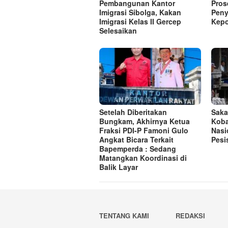
Pembangunan Kantor
Pros
Imigrasi Sibolga, Kakan
Peny
Imigrasi Kelas II Gercep
Kepo
Selesaikan
Setelah Diberitakan
Saka
Bungkam, Akhirnya Ketua
Koba
Fraksi PDI-P Famoni Gulo
Nasi
Angkat Bicara Terkait
Pesi
Bapemperda : Sedang
Matangkan Koordinasi di
Balik Layar
TENTANG KAMI
REDAKSI