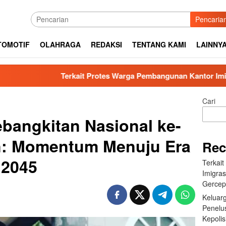
Pencaria
TOMOTIF
OLAHRAGA
REDAKSI
TENTANG KAMI
LAINNY
Terkait Protes Warga Pembangunan Kantor Imigrasi Sibolga, Ka
Cari
ebangkitan Nasional ke-
an: Momentum Menuju Era
Rec
 2045
Terkai
Imigras
Gercep
Keluar
Penelu
Kepolis