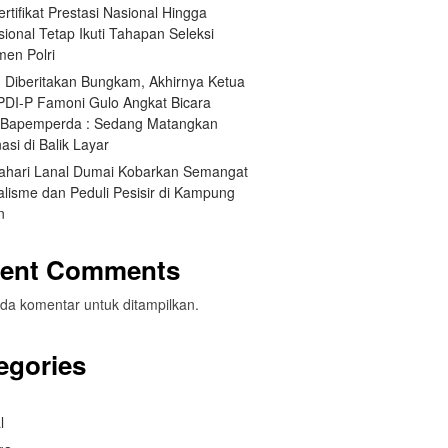
Sertifikat Prestasi Nasional Hingga
sional Tetap Ikuti Tahapan Seleksi
men Polri
h Diberitakan Bungkam, Akhirnya Ketua
 PDI-P Famoni Gulo Angkat Bicara
t Bapemperda : Sedang Matangkan
asi di Balik Layar
ahari Lanal Dumai Kobarkan Semangat
alisme dan Peduli Pesisir di Kampung
n
ent Comments
da komentar untuk ditampilkan.
egories
l