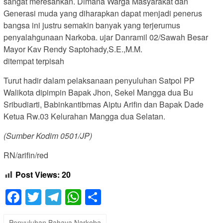
sangat meresahkan. Dimana Warga Masyarakat dan
Generasi muda yang diharapkan dapat menjadi penerus
bangsa ini justru semakin banyak yang terjerumus
penyalahgunaan Narkoba. ujar Danramil 02/Sawah Besar
Mayor Kav Rendy Saptohady,S.E.,M.M.
ditempat terpisah
Turut hadir dalam pelaksanaan penyuluhan Satpol PP
Walikota dipimpin Bapak Jhon, Sekel Mangga dua Bu
Sribudiarti, Babinkantibmas Aiptu Arifin dan Bapak Dade
Ketua Rw.03 Kelurahan Mangga dua Selatan.
(Sumber Kodim 0501/JP)
RN/arifin/red
Post Views:
20
Facebook
Twitter
Telegram
WhatsApp
Share
Penyuluhan Bahaya Narkoba