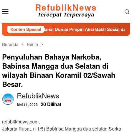
Loncat
RefublikNews
Menu
ke
Tercepat Terpercaya
konten
Mobile
layan, Danlanal Dumai Pimpin Aksi Bakti Sosial dan Bersih Pa
Konten Spesial
Beranda
Berita
Penyuluhan Bahaya Narkoba,
Babinsa Mangga dua Selatan di
wilayah Binaan Koramil 02/Sawah
Besar.
RefublikNews
20 Dilihat
Mei 11, 2023
refubliknews.com,
Jakarta Pusat. (11/5) Babinsa Mangga dua selatan Serka