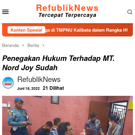
Loncat
RefublikNews
Menu
ke
Tercepat Terpercaya
konten
Mobile
 Tabur Bunga di TMPNU Kalibata dalam Rangka HUT Ke-40 PPAL
Konten Spesial
Beranda
Berita
Penegakan Hukum Terhadap MT.
Nord Joy Sudah
RefublikNews
21 Dilihat
Juni 18, 2022