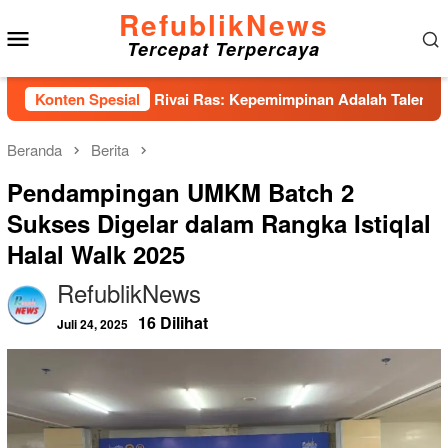
Loncat
RefublikNews
Menu
ke
Tercepat Terpercaya
konten
Mobile
 Abdul Rivai Ras: Kepemimpinan Adalah Talenta yang Bisa Dias
Konten Spesial
Beranda
Berita
Pendampingan UMKM Batch 2
Sukses Digelar dalam Rangka Istiqlal
Halal Walk 2025
RefublikNews
16 Dilihat
Juli 24, 2025