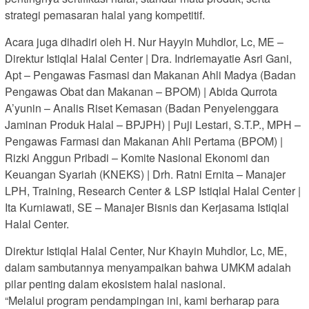
strategi pemasaran halal yang kompetitif.
Acara juga dihadiri oleh H. Nur Hayyin Muhdlor, Lc, ME –
Direktur Istiqlal Halal Center | Dra. Indriemayatie Asri Gani,
Apt – Pengawas Fasmasi dan Makanan Ahli Madya (Badan
Pengawas Obat dan Makanan – BPOM) | Abida Qurrota
A’yunin – Analis Riset Kemasan (Badan Penyelenggara
Jaminan Produk Halal – BPJPH) | Puji Lestari, S.T.P., MPH –
Pengawas Farmasi dan Makanan Ahli Pertama (BPOM) |
Rizki Anggun Pribadi – Komite Nasional Ekonomi dan
Keuangan Syariah (KNEKS) | Drh. Ratni Ernita – Manajer
LPH, Training, Research Center & LSP Istiqlal Halal Center |
Ita Kurniawati, SE – Manajer Bisnis dan Kerjasama Istiqlal
Halal Center.
Direktur Istiqlal Halal Center, Nur Khayin Muhdlor, Lc, ME,
dalam sambutannya menyampaikan bahwa UMKM adalah
pilar penting dalam ekosistem halal nasional.
“Melalui program pendampingan ini, kami berharap para