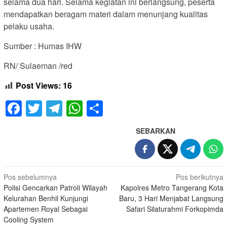
selama dua hari. Selama kegiatan ini berlangsung, peserta
mendapatkan beragam materi dalam menunjang kualitas
pelaku usaha.
Sumber : Humas IHW
RN/ Sulaeman /red
Post Views:
16
Facebook
Twitter
Telegram
WhatsApp
Share
SEBARKAN
Navigasi
Pos sebelumnya
Pos berikutnya
Polisi Gencarkan Patroli Wilayah
Kapolres Metro Tangerang Kota
pos
Kelurahan Benhil Kunjungi
Baru, 3 Hari Menjabat Langsung
Apartemen Royal Sebagai
Safari Silaturahmi Forkopimda
Cooling System