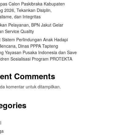
pas Calon Paskibraka Kabupaten
g 2026, Tekankan Disiplin,
lisme, dan Integritas
tkan Pelayanan, BPN Jakut Gelar
an Service Quality
t Sistem Perlindungan Anak Hadapi
 Bencana, Dinas PPPA Tapteng
g Yayasan Pusaka Indonesia dan Save
ildren Sosialisasi Program PROTEKTA
ent Comments
da komentar untuk ditampilkan.
egories
l
ga