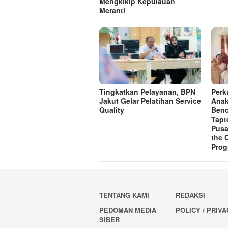
Mengkikip Kepulauan
Meranti
Tingkatkan Pelayanan, BPN
Perk
Jakut Gelar Pelatihan Service
Anak
Quality
Benc
Tapt
Pusa
the 
Pro
TENTANG KAMI
REDAKSI
PEDOMAN MEDIA
POLICY / PRIV
SIBER