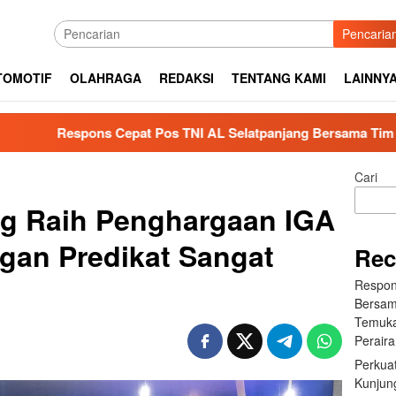
Pencaria
TOMOTIF
OLAHRAGA
REDAKSI
TENTANG KAMI
LAINNY
at Pos TNI AL Selatpanjang Bersama Tim SAR Gabungan Berhasi
Cari
 Raih Penghargaan IGA
gan Predikat Sangat
Rec
Respon
Bersam
Temuka
Perair
Perkuat
Kunjung