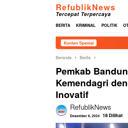
Loncat
RefublikNews
ke
Tercepat Terpercaya
konten
BERITA
KRIMINAL
POLITIK
O
Konten Spesial
Respons Cep
Beranda
Berita
Pemkab Bandung
Kemendagri den
Inovatif
RefublikNews
18 Dilihat
Desember 6, 2024