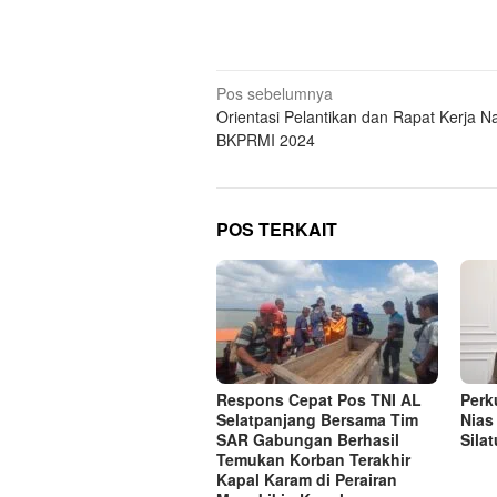
Navigasi
Pos sebelumnya
Orientasi Pelantikan dan Rapat Kerja N
pos
BKPRMI 2024
POS TERKAIT
Respons Cepat Pos TNI AL
Perk
Selatpanjang Bersama Tim
Nias
SAR Gabungan Berhasil
Sila
Temukan Korban Terakhir
Kapal Karam di Perairan