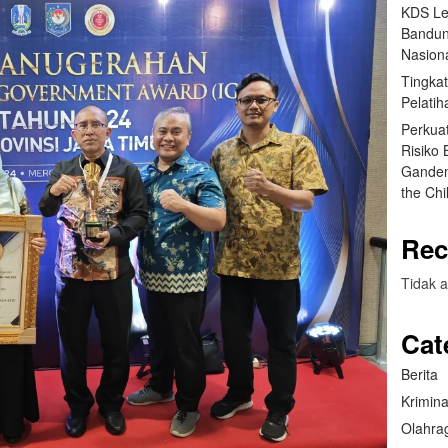
KDS Le
Bandun
Nasiona
Tingka
Pelatih
Perkua
Risiko
Ganden
the Ch
Rec
Tidak a
Cat
Berita
Krimina
Olahra