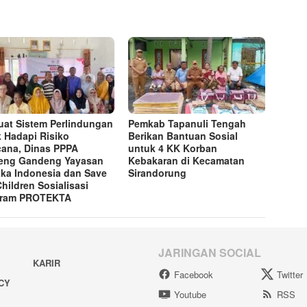
uat Sistem Perlindungan
Pemkab Tapanuli Tengah
 Hadapi Risiko
Berikan Bantuan Sosial
ana, Dinas PPPA
untuk 4 KK Korban
eng Gandeng Yayasan
Kebakaran di Kecamatan
ka Indonesia dan Save
Sirandorung
Children Sosialisasi
gram PROTEKTA
JARINGAN SOCIAL
KARIR
Facebook
Twitter
ACY
Youtube
RSS