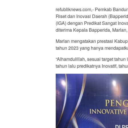
refubliknews.com,- Pemkab Bandu
Riset dan Inovasi Daerah (Bapper
(IGA) dengan Predikat Sangat Inov
diterima Kepala Bapperida, Marlan,
Marlan mengatakan prestasi Kabupa
tahun 2023 yang hanya mendapatkan
“Alhamdulillah, sesuai target tahun
tahun lalu predikatnya Inovatif, tah