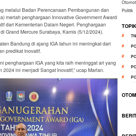
Otomot
ng melalui Badan Perencanaan Pembangunan dan
Politik
ida) meriah penghargaan Innovative Government Award
atif dari Kementerian Dalam Negeri. Penghargaan
TOPI
 di Grand Mercure Surabaya, Kamis (5/12/2024).
TN
ten Bandung di ajang IGA tahun ini meningkat dari
P
 predikat Inovatif.
PO
 ini penghargaan IGA yang kita raih meninggat ari yang
PO
un 2024 ini menjadi Sangat Inovatif,” ucap Marlan.
PO
OTOM
BERI