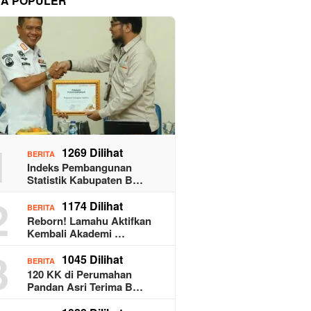
TA POPULER
1
1269 Dilihat
BERITA
Indeks Pembangunan
Statistik Kabupaten B…
2
1174 Dilihat
BERITA
Reborn! Lamahu Aktifkan
Kembali Akademi …
3
1045 Dilihat
BERITA
120 KK di Perumahan
Pandan Asri Terima B…