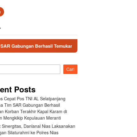
n
A
l Temukan Korban Terakhir Kapal Karam di Perairan Mengkiki
Cari
ent Posts
s Cepat Pos TNI AL Selatpanjang
a Tim SAR Gabungan Berhasil
n Korban Terakhir Kapal Karam di
an Mengkikip Kepulauan Meranti
 Sinergitas, Danlanal Nias Laksanakan
an Silaturahmi ke Polres Nias