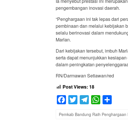
Ia menyebut prestasi ini merupaka
pengembangan inovasi daerah.
“Penghargaan ini tak lepas dari p
pembinaan dan melalui kebijakan b
selalu berinovasi dalam mendukung
Marlan.
Dari kebijakan tersebut, imbuh Mar
serta dapat menunjukkan kesiapan
dalam peningkatan penyelenggaraan
RN/Darmawan Setiawan/red
Post Views:
18
Facebook
Twitter
Telegram
Whats
Sha
Pemkab Bandung Raih Penghargaan IG