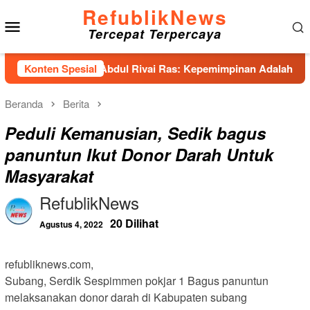
Loncat
RefublikNews
Menu
ke
Tercepat Terpercaya
konten
Mobile
as Hadirkan Abdul Rivai Ras: Kepemimpinan Adalah Talenta ya
Konten Spesial
Beranda
Berita
Peduli Kemanusian, Sedik bagus
panuntun Ikut Donor Darah Untuk
Masyarakat
RefublikNews
20 Dilihat
Agustus 4, 2022
refubliknews.com,
Subang, Serdik Sespimmen pokjar 1 Bagus panuntun
melaksanakan donor darah di Kabupaten subang