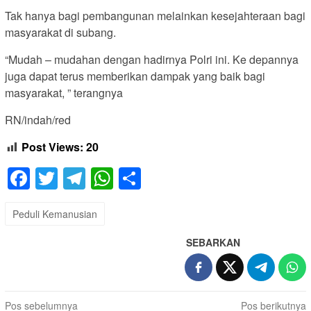
Tak hanya bagi pembangunan melainkan kesejahteraan bagi
masyarakat di subang.
“Mudah – mudahan dengan hadirnya Polri ini. Ke depannya
juga dapat terus memberikan dampak yang baik bagi
masyarakat, ” terangnya
RN/indah/red
Post Views:
20
Facebook
Twitter
Telegram
WhatsApp
Share
Peduli Kemanusian
SEBARKAN
Navigasi
Pos sebelumnya
Pos berikutnya