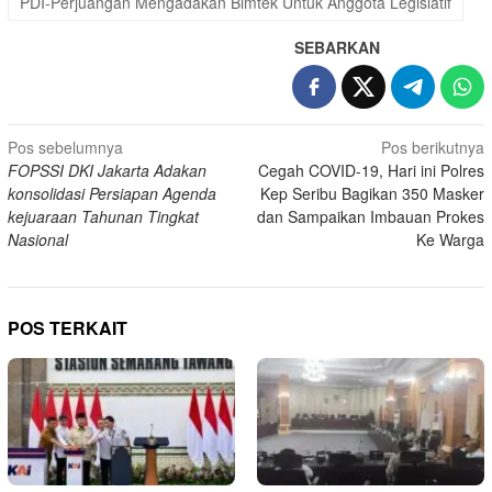
PDI-Perjuangan Mengadakan Bimtek Untuk Anggota Legislatif
SEBARKAN
Navigasi
Pos sebelumnya
Pos berikutnya
FOPSSI DKI Jakarta Adakan
Cegah COVID-19, Hari ini Polres
pos
konsolidasi Persiapan Agenda
Kep Seribu Bagikan 350 Masker
kejuaraan Tahunan Tingkat
dan Sampaikan Imbauan Prokes
Nasional
Ke Warga
POS TERKAIT