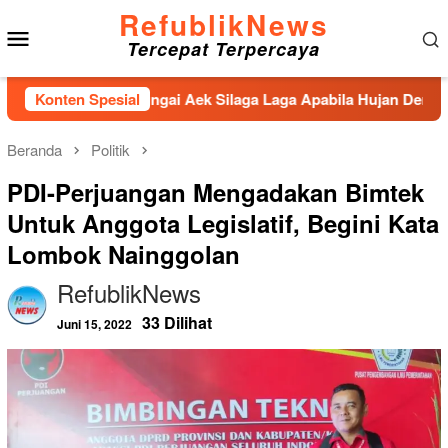
Loncat
RefublikNews
Menu
ke
Tercepat Terpercaya
konten
Mobile
enahan Sungai Aek Silaga Laga Apabila Hujan Deras Jebol,Pulu
Konten Spesial
Beranda
Politik
PDI-Perjuangan Mengadakan Bimtek
Untuk Anggota Legislatif, Begini Kata
Lombok Nainggolan
RefublikNews
33 Dilihat
Juni 15, 2022