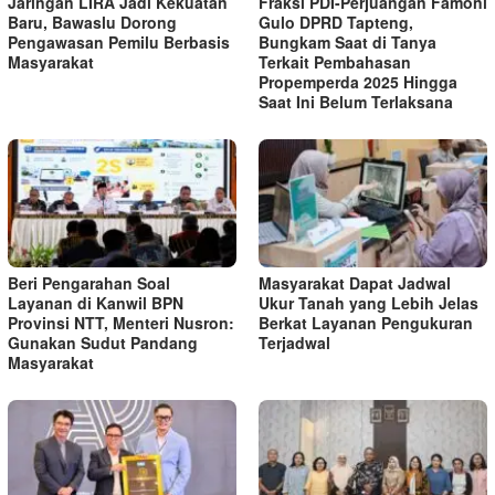
Jaringan LIRA Jadi Kekuatan
Fraksi PDI-Perjuangan Famoni
Baru, Bawaslu Dorong
Gulo DPRD Tapteng,
Pengawasan Pemilu Berbasis
Bungkam Saat di Tanya
Masyarakat
Terkait Pembahasan
Propemperda 2025 Hingga
Saat Ini Belum Terlaksana
Beri Pengarahan Soal
Masyarakat Dapat Jadwal
Layanan di Kanwil BPN
Ukur Tanah yang Lebih Jelas
Provinsi NTT, Menteri Nusron:
Berkat Layanan Pengukuran
Gunakan Sudut Pandang
Terjadwal
Masyarakat