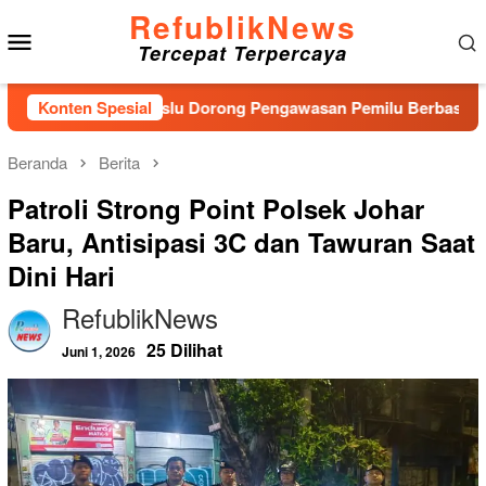
Loncat
RefublikNews
Menu
ke
Tercepat Terpercaya
konten
Mobile
n Baru, Bawaslu Dorong Pengawasan Pemilu Berbasis Masyarak
Konten Spesial
Beranda
Berita
Patroli Strong Point Polsek Johar
Baru, Antisipasi 3C dan Tawuran Saat
Dini Hari
RefublikNews
25 Dilihat
Juni 1, 2026