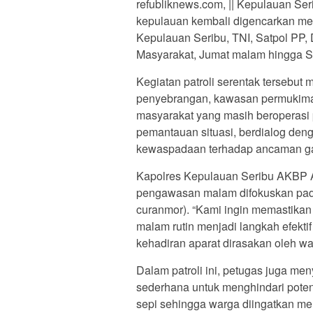
refubliknews.com, || Kepulauan Se
kepulauan kembali digencarkan mel
Kepulauan Seribu, TNI, Satpol PP,
Masyarakat, Jumat malam hingga Se
Kegiatan patroli serentak tersebut 
penyebrangan, kawasan permukiman
masyarakat yang masih beroperasi
pemantauan situasi, berdialog den
kewaspadaan terhadap ancaman g
Kapolres Kepulauan Seribu AKBP Ar
pengawasan malam difokuskan pada
curanmor). “Kami ingin memastikan 
malam rutin menjadi langkah efekti
kehadiran aparat dirasakan oleh war
Dalam patroli ini, petugas juga me
sederhana untuk menghindari potens
sepi sehingga warga diingatkan m