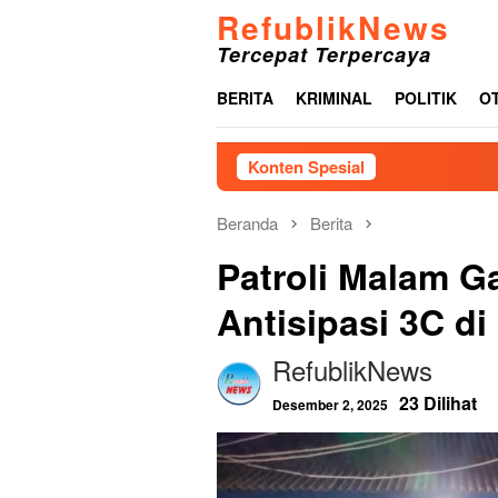
Loncat
RefublikNews
ke
Tercepat Terpercaya
konten
BERITA
KRIMINAL
POLITIK
O
Konten Spesial
Pemkab Tapanu
Beranda
Berita
Patroli Malam G
Antisipasi 3C d
RefublikNews
23 Dilihat
Desember 2, 2025