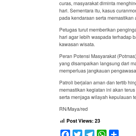
curas, masyarakat diminta menghind
hari. Sementara itu, kasus curanm
pada kendaraan serta memastikan a
Petugas turut memberikan penginga
hari agar lebih waspada terhadap 
kawasan wisata.
Peran Potensi Masyarakat (Potmas) 
yang disampaikan langsung dari ma
memperluas jangkauan pengawasan
Patroli berjalan aman dan tertib h
memastikan kegiatan ini akan teru
serta menjaga wilayah kepulauan t
RN/Maya/red
Post Views:
23
Facebook
Twitter
Telegram
Whats
Sha