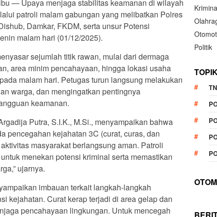
ribu — Upaya menjaga stabilitas keamanan di wilayah
Krimina
alui patroli malam gabungan yang melibatkan Polres
Olahra
 Dishub, Damkar, FKDM, serta unsur Potensi
Otomot
nin malam hari (01/12/2025).
Politik
menyasar sejumlah titik rawan, mulai dari dermaga
, area minim pencahayaan, hingga lokasi usaha
TOPI
 pada malam hari. Petugas turun langsung melakukan
TN
gan warga, dan mengingatkan pentingnya
angguan keamanan.
P
PO
gadija Putra, S.I.K., M.Si., menyampaikan bahwa
 pencegahan kejahatan 3C (curat, curas, dan
PO
aktivitas masyarakat berlangsung aman. Patroli
PO
f untuk menekan potensi kriminal serta memastikan
ga,” ujarnya.
OTOM
nyampaikan imbauan terkait langkah-langkah
i kejahatan. Curat kerap terjadi di area gelap dan
enjaga pencahayaan lingkungan. Untuk mencegah
BERI