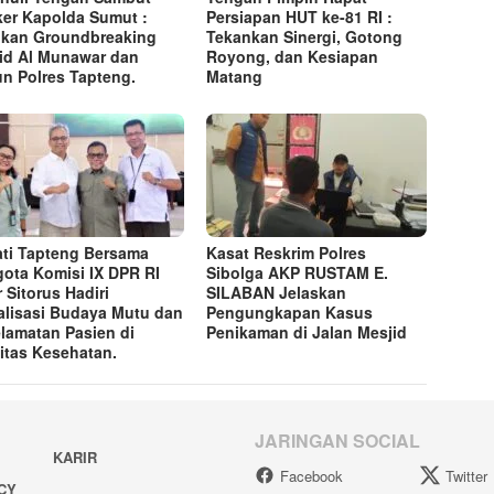
er Kapolda Sumut :
Persiapan HUT ke-81 RI :
kan Groundbreaking
Tekankan Sinergi, Gotong
id Al Munawar dan
Royong, dan Kesiapan
n Polres Tapteng.
Matang
ti Tapteng Bersama
Kasat Reskrim Polres
ota Komisi IX DPR RI
Sibolga AKP RUSTAM E.
r Sitorus Hadiri
SILABAN Jelaskan
alisasi Budaya Mutu dan
Pengungkapan Kasus
lamatan Pasien di
Penikaman di Jalan Mesjid
litas Kesehatan.
JARINGAN SOCIAL
KARIR
Facebook
Twitter
ACY