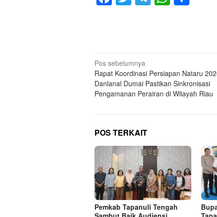
Navigasi
Pos sebelumnya
Rapat Koordinasi Persiapan Nataru 202
pos
Danlanal Dumai Pastikan Sinkronisasi
Pengamanan Perairan di Wilayah Riau
POS TERKAIT
Pemkab Tapanuli Tengah
Bupa
Sambut Baik Audiensi
Tapa