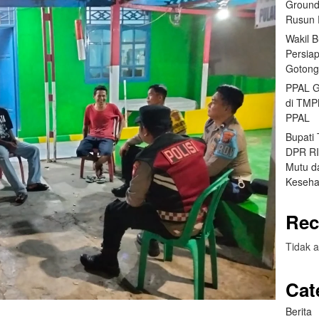
Ground
Rusun 
Wakil 
Persia
Gotong
PPAL G
di TMP
PPAL
Bupati
DPR RI 
Mutu da
Keseha
Rec
Tidak a
Cat
Berita