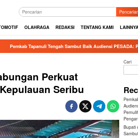
Pencaria
TOMOTIF
OLAHRAGA
REDAKSI
TENTANG KAMI
LAINNY
li Tengah Sambut Baik Audiensi PESADA: Perkuat Kolaborasi 
Cari
abungan Perkuat
i Kepulauan Seribu
Rec
Pemkab
Audien
Pemuli
Pengar
Bupati 
Sambut