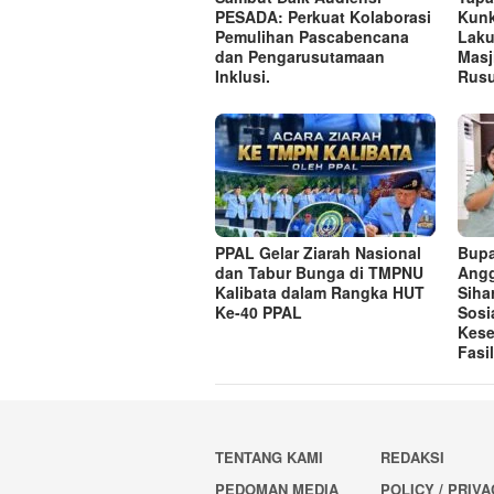
PESADA: Perkuat Kolaborasi
Kunk
Pemulihan Pascabencana
Laku
dan Pengarusutamaan
Masj
Inklusi.
Rusu
PPAL Gelar Ziarah Nasional
Bupa
dan Tabur Bunga di TMPNU
Angg
Kalibata dalam Rangka HUT
Siha
Ke-40 PPAL
Sosi
Kese
Fasi
TENTANG KAMI
REDAKSI
PEDOMAN MEDIA
POLICY / PRIV