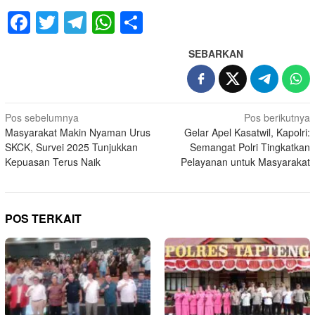
Facebook
Twitter
Telegram
WhatsApp
Share
SEBARKAN
Navigasi
Pos sebelumnya
Pos berikutnya
Masyarakat Makin Nyaman Urus
Gelar Apel Kasatwil, Kapolri:
pos
SKCK, Survei 2025 Tunjukkan
Semangat Polri Tingkatkan
Kepuasan Terus Naik
Pelayanan untuk Masyarakat
POS TERKAIT