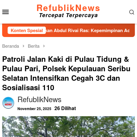
Loncat
RefublikNews
Menu
ke
Tercepat Terpercaya
konten
Mobile
nhas Hadirkan Abdul Rivai Ras: Kepemimpinan Adalah Talenta 
Konten Spesial
Beranda
Berita
Patroli Jalan Kaki di Pulau Tidung &
Pulau Pari, Polsek Kepulauan Seribu
Selatan Intensifkan Cegah 3C dan
Sosialisasi 110
RefublikNews
26 Dilihat
November 25, 2025