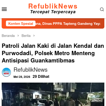
Loncat
RefublikNews
Menu
ke
Tercepat Terpercaya
konten
Mobile
siko Bencana, Dinas PPPA Tapteng Gandeng Yayasan Pusaka In
Konten Spesial
Beranda
Berita
Patroli Jalan Kaki di Jalan Kendal dan
Purwodadi, Polsek Metro Menteng
Antisipasi Guankamtibmas
RefublikNews
29 Dilihat
Mei 28, 2026