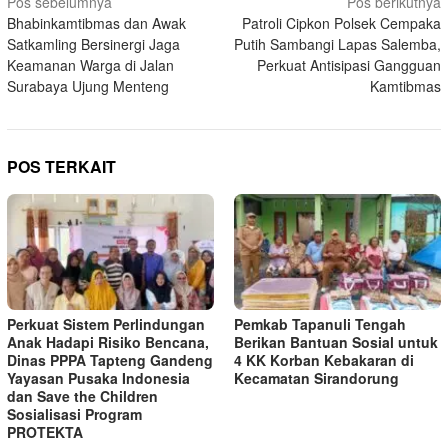
Navigasi
Pos sebelumnya
Pos berikutnya
Bhabinkamtibmas dan Awak
Patroli Cipkon Polsek Cempaka
pos
Satkamling Bersinergi Jaga
Putih Sambangi Lapas Salemba,
Keamanan Warga di Jalan
Perkuat Antisipasi Gangguan
Surabaya Ujung Menteng
Kamtibmas
POS TERKAIT
Perkuat Sistem Perlindungan
Pemkab Tapanuli Tengah
Anak Hadapi Risiko Bencana,
Berikan Bantuan Sosial untuk
Dinas PPPA Tapteng Gandeng
4 KK Korban Kebakaran di
Yayasan Pusaka Indonesia
Kecamatan Sirandorung
dan Save the Children
Sosialisasi Program
PROTEKTA