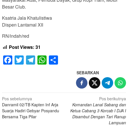
Besar Club.
Ksatria Jala Khatulistiwa
Dispen Lantamal XII
RN/indah/red
Post Views:
31
Facebook
Twitter
Telegram
WhatsApp
Share
SEBARKAN
Navigasi
Pos sebelumnya
Pos berikutnya
Danramil 02/TB Kapten Inf Arja
Komandan Lanal Sabang dan
pos
Suarja Hadiri Gebyar Posyandu
Ketua Cabang 3 Korcab I DJA I
Bersama Tiga Pilar
Disambut Dengan Tari Ranup
Lampuan