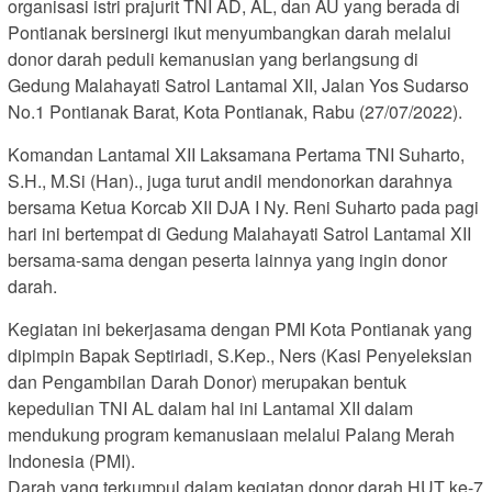
organisasi istri prajurit TNI AD, AL, dan AU yang berada di
Pontianak bersinergi ikut menyumbangkan darah melalui
donor darah peduli kemanusian yang berlangsung di
Gedung Malahayati Satrol Lantamal XII, Jalan Yos Sudarso
No.1 Pontianak Barat, Kota Pontianak, Rabu (27/07/2022).
Komandan Lantamal XII Laksamana Pertama TNI Suharto,
S.H., M.Si (Han)., juga turut andil mendonorkan darahnya
bersama Ketua Korcab XII DJA I Ny. Reni Suharto pada pagi
hari ini bertempat di Gedung Malahayati Satrol Lantamal XII
bersama-sama dengan peserta lainnya yang ingin donor
darah.
Kegiatan ini bekerjasama dengan PMI Kota Pontianak yang
dipimpin Bapak Septiriadi, S.Kep., Ners (Kasi Penyeleksian
dan Pengambilan Darah Donor) merupakan bentuk
kepedulian TNI AL dalam hal ini Lantamal XII dalam
mendukung program kemanusiaan melalui Palang Merah
Indonesia (PMI).
Darah yang terkumpul dalam kegiatan donor darah HUT ke-7