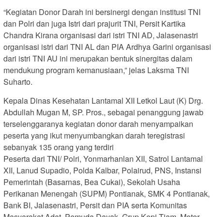
“Kegiatan Donor Darah ini bersinergi dengan institusi TNI
dan Polri dan juga Istri dari prajurit TNI, Persit Kartika
Chandra Kirana organisasi dari istri TNI AD, Jalasenastri
organisasi istri dari TNI AL dan PIA Ardhya Garini organisasi
dari istri TNI AU ini merupakan bentuk sinergitas dalam
mendukung program kemanusiaan,” jelas Laksma TNI
Suharto.
Kepala Dinas Kesehatan Lantamal XII Letkol Laut (K) Drg.
Abdullah Mugan M, SP. Pros., sebagai penanggung jawab
terselenggaranya kegiatan donor darah menyampaikan
peserta yang ikut menyumbangkan darah teregistrasi
sebanyak 135 orang yang terdiri
Peserta dari TNI/ Polri, Yonmarhanlan XII, Satrol Lantamal
XII, Lanud Supadio, Polda Kalbar, Polairud, PNS, Instansi
Pemerintah (Basarnas, Bea Cukai), Sekolah Usaha
Perikanan Menengah (SUPM) Pontianak, SMK 4 Pontianak,
Bank BI, Jalasenastri, Persit dan PIA serta Komunitas
Masyarakat Adat, Pemuda Dayak, Grup Kopi Tiam, Motor