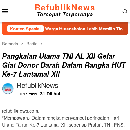
Loncat
RefublikNews
Menu
ke
Tercepat Terpercaya
konten
Mobile
bol,Puluhan Warga Hutanabolon Lebih Memilih Tinggal di Tenda
Konten Spesial
Beranda
Berita
Pangkalan Utama TNI AL XII Gelar
Giat Donor Darah Dalam Rangka HUT
Ke-7 Lantamal XII
RefublikNews
31 Dilihat
Juli 27, 2022
refubliknews.com,
*Mempawah,- Dalam rangka menyambut peringatan Hari
Ulang Tahun Ke-7 Lantamal XII, segenap Prajurit TNI, PNS,