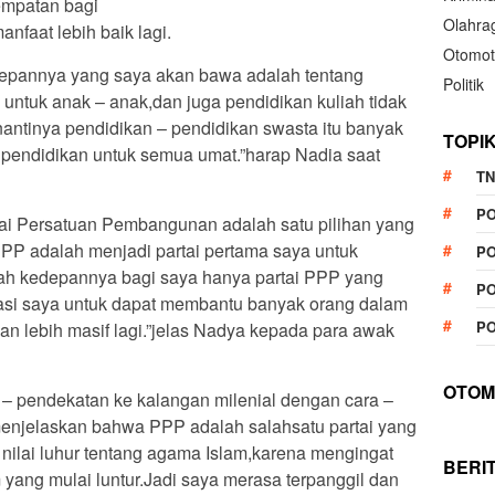
mpatan bagi
Olahra
anfaat lebih baik lagi.
Otomot
depannya yang saya akan bawa adalah tentang
Politik
 untuk anak – anak,dan juga pendidikan kuliah tidak
nantinya pendidikan – pendidikan swasta itu banyak
TOPI
pendidikan untuk semua umat.”harap Nadia saat
TN
P
rtai Persatuan Pembangunan adalah satu pilihan yang
PP adalah menjadi partai pertama saya untuk
PO
lah kedepannya bagi saya hanya partai PPP yang
PO
rasi saya untuk dapat membantu banyak orang dalam
PO
dan lebih masif lagi.”jelas Nadya kepada para awak
OTOM
– pendekatan ke kalangan milenial dengan cara –
menjelaskan bahwa PPP adalah salahsatu partai yang
 nilai luhur tentang agama Islam,karena mengingat
BERI
 yang mulai luntur.Jadi saya merasa terpanggil dan