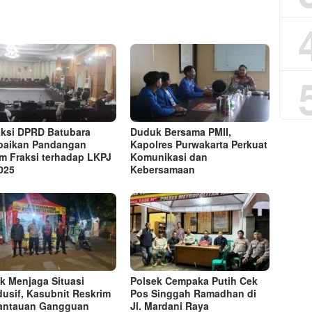
aksi DPRD Batubara
Duduk Bersama PMII,
paikan Pandangan
Kapolres Purwakarta Perkuat
 Fraksi terhadap LKPJ
Komunikasi dan
025
Kebersamaan
k Menjaga Situasi
Polsek Cempaka Putih Cek
usif, Kasubnit Reskrim
Pos Singgah Ramadhan di
antauan Gangguan
Jl. Mardani Raya