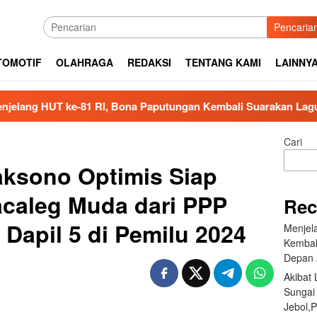
Pencaria
TOMOTIF
OLAHRAGA
REDAKSI
TENTANG KAMI
LAINNY
 ke-81 RI, Bona Paputungan Kembali Suarakan Lagu MBG untu
Cari
aksono Optimis Siap
acaleg Muda dari PPP
Rec
 Dapil 5 di Pemilu 2024
Menjel
Kembal
Depan 
Akibat
Sungai
Jebol,