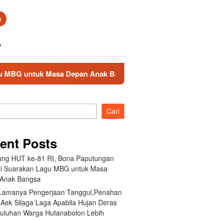
n
A
k Masa Depan Anak Bangsa
Akibat Lamanya Pengerjaan T
Cari
ent Posts
ang HUT ke-81 RI, Bona Paputungan
i Suarakan Lagu MBG untuk Masa
Anak Bangsa
 Lamanya Pengerjaan Tanggul,Penahan
 Aek Silaga Laga Apabila Hujan Deras
Puluhan Warga Hutanabolon Lebih