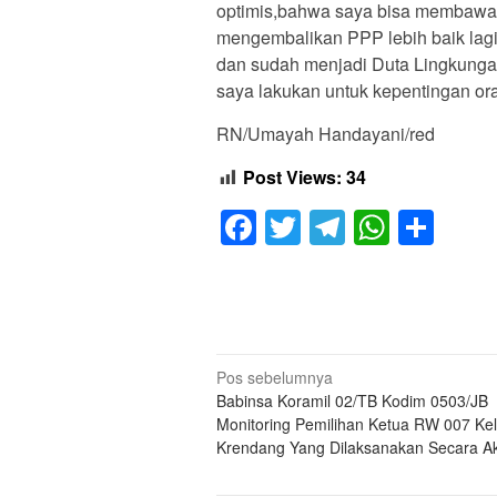
optimis,bahwa saya bisa membawa
mengembalikan PPP lebih baik lagi
dan sudah menjadi Duta Lingkunga
saya lakukan untuk kepentingan or
RN/Umayah Handayani/red
Post Views:
34
Facebook
Twitter
Telegram
Whats
Sha
Navigasi
Pos sebelumnya
Babinsa Koramil 02/TB Kodim 0503/JB
pos
Monitoring Pemilihan Ketua RW 007 Kel
Krendang Yang Dilaksanakan Secara A