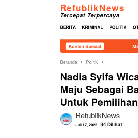
Loncat
RefublikNews
ke
Tercepat Terpercaya
konten
BERITA
KRIMINAL
POLITIK
O
Konten Spesial
Menjelang HUT
Beranda
Politik
Nadia Syifa Wic
Maju Sebagai B
Untuk Pemilihan
RefublikNews
34 Dilihat
Juli 17, 2022