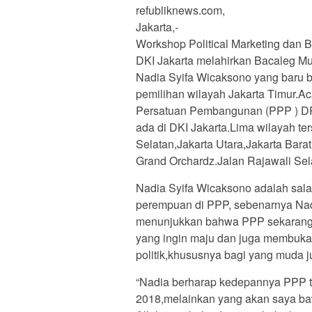
refubliknews.com,
Jakarta,-
Workshop Political Marketing da
DKI Jakarta melahirkan Bacaleg Mu
Nadia Syifa Wicaksono yang baru be
pemilihan wilayah Jakarta Timur.Ac
Persatuan Pembangunan (PPP ) DP
ada di DKI Jakarta.Lima wilayah te
Selatan,Jakarta Utara,Jakarta Barat
Grand Orchardz.Jalan Rajawali Sel
Nadia Syifa Wicaksono adalah sala
perempuan di PPP, sebenarnya Nad
menunjukkan bahwa PPP sekarang 
yang ingin maju dan juga membuka
politik,khususnya bagi yang muda 
“Nadia berharap kedepannya PPP ti
2018,melainkan yang akan saya baw