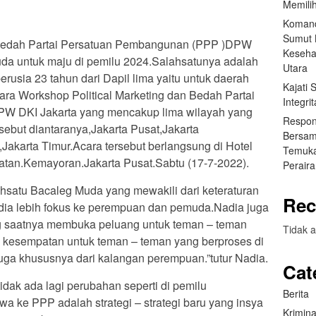
Memilih
Komand
Sumut B
n Bedah Partai Persatuan Pembangunan (PPP )DPW
Keseha
da untuk maju di pemilu 2024.Salahsatunya adalah
Utara
rusia 23 tahun dari Dapil lima yaitu untuk daerah
Kajati
ara Workshop Political Marketing dan Bedah Partai
Integr
W DKI Jakarta yang mencakup lima wilayah yang
Respon
rsebut diantaranya,Jakarta Pusat,Jakarta
Bersam
,Jakarta Timur.Acara tersebut berlangsung di Hotel
Temuka
atan.Kemayoran.Jakarta Pusat.Sabtu (17-7-2022).
Perair
hsatu Bacaleg Muda yang mewakili dari keteraturan
Rec
ia lebih fokus ke perempuan dan pemuda.Nadia juga
saatnya membuka peluang untuk teman – teman
Tidak a
 kesempatan untuk teman – teman yang berproses di
juga khususnya dari kalangan perempuan.”tutur Nadia.
Cat
dak ada lagi perubahan seperti di pemilu
Berita
a ke PPP adalah strategi – strategi baru yang insya
Krimina