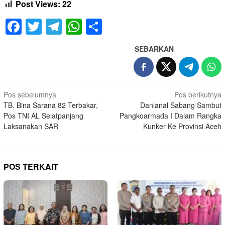
Post Views:
22
Facebook
Twitter
Telegram
WhatsApp
Share
SEBARKAN
Navigasi
Pos sebelumnya
Pos berikutnya
TB. Bina Sarana 82 Terbakar,
Danlanal Sabang Sambut
pos
Pos TNI AL Selatpanjang
Pangkoarmada I Dalam Rangka
Laksanakan SAR
Kunker Ke Provinsi Aceh
POS TERKAIT