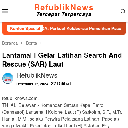
Loncat
RefublikNews
Menu
ke
Tercepat Terpercaya
konten
Mobile
iensi PESADA: Perkuat Kolaborasi Pemulihan Pascabencana da
Konten Spesial
Beranda
Berita
Lantamal I Gelar Latihan Search And
Rescue (SAR) Laut
RefublikNews
22 Dilihat
Desember 12, 2023
refubliknews.com,
TNI AL, Belawan,- Komandan Satuan Kapal Patroli
(Dansatrol) Lantamal I Kolonel Laut (P) Sarkolim, S.T., M.Tr.
Hanla., M.M., selaku Perwira Pelaksana Latihan (Papelat)
yang diwakili Pasminlog Letkol Laut (H) R Johan Edy