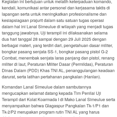
Kegiatan ini bertujuan untuk melatih keterpaduan komando,
kendali, komunikasi antar personel dan kerjasama taktis di
lapangan serta untuk meningkatkan profesionalisme dan
kesiapsiagaan prajurit dalam satu satuan tugas operasi
dalam hal ini Lanal Simeulue di wilayah yang menjadi tugas
tanggung jawabnya. Uji terampil ini dilaksanakan selama
dua hari tanggal 28 sampai dengan 29 Juli 2025 dengan
berbagai materi, yang terdiri dari, pengetahuan dasar militer,
bongkar pasang senjata SS-1, bongkar pasang pistol G-2
Combat, menembak senjata laras panjang dan pistol, renang
militer di laut, Peraturan Militer Dasar (Permildas), Peraturan
Dinas Dalam (PDD) Khas TNI AL, penanggulangan keadaan
darurat, serta latihan pertahanan pangkalan (Hanlan).
Komandan Lanal Simeulue dalam sambutannya
mengucapkan selamat datang kepada Tim Penilai Uji
Terampil dari Kolat Koarmada I di Mako Lanal Simeulue serta
menyampaikan bahwa Glagaspur Pangkalan Tk-1/P1 dan
Tk-2/P2 merupakan program rutin TNI AL yang harus