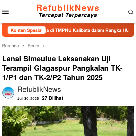
Loncat
RefublikNews
Menu
ke
Tercepat Terpercaya
konten
Mobile
dan Tabur Bunga di TMPNU Kalibata dalam Rangka HUT Ke-40 P
Konten Spesial
Beranda
Berita
Lanal Simeulue Laksanakan Uji
Terampil Glagaspur Pangkalan TK-
1/P1 dan TK-2/P2 Tahun 2025
RefublikNews
27 Dilihat
Juli 30, 2025