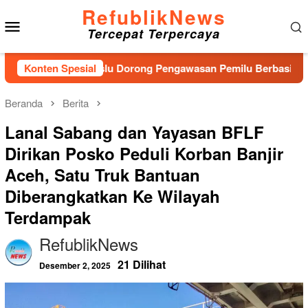
Loncat
RefublikNews
Menu
ke
Tercepat Terpercaya
konten
Mobile
Baru, Bawaslu Dorong Pengawasan Pemilu Berbasis Masyarakat
Konten Spesial
Beranda
Berita
Lanal Sabang dan Yayasan BFLF
Dirikan Posko Peduli Korban Banjir
Aceh, Satu Truk Bantuan
Diberangkatkan Ke Wilayah
Terdampak
RefublikNews
21 Dilihat
Desember 2, 2025