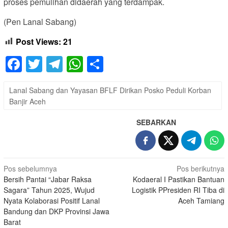
proses pemulihan didaerah yang terdampak.
(Pen Lanal Sabang)
Post Views:
21
Facebook
Twitter
Telegram
WhatsApp
Share
Lanal Sabang dan Yayasan BFLF Dirikan Posko Peduli Korban
Banjir Aceh
SEBARKAN
Navigasi
Pos sebelumnya
Pos berikutnya
Bersih Pantai “Jabar Raksa
Kodaeral I Pastikan Bantuan
pos
Sagara” Tahun 2025, Wujud
Logistik PPresiden RI Tiba di
Nyata Kolaborasi Positif Lanal
Aceh Tamiang
Bandung dan DKP Provinsi Jawa
Barat