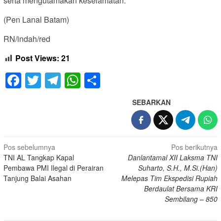
serta mengutamakan keselamatan.
(Pen Lanal Batam)
RN/indah/red
Post Views:
21
Facebook
Twitter
Telegram
WhatsApp
Share
SEBARKAN
Navigasi
Pos sebelumnya
Pos berikutnya
TNI AL Tangkap Kapal
Danlantamal XII Laksma TNI
pos
Pembawa PMI Ilegal di Perairan
Suharto, S.H., M.Si.(Han)
Tanjung Balai Asahan
Melepas Tim Ekspedisi Rupiah
Berdaulat Bersama KRI
Sembilang – 850