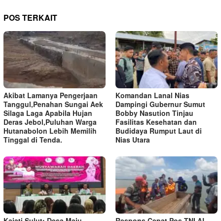
POS TERKAIT
Akibat Lamanya Pengerjaan
Komandan Lanal Nias
Tanggul,Penahan Sungai Aek
Dampingi Gubernur Sumut
Silaga Laga Apabila Hujan
Bobby Nasution Tinjau
Deras Jebol,Puluhan Warga
Fasilitas Kesehatan dan
Hutanabolon Lebih Memilih
Budidaya Rumput Laut di
Tinggal di Tenda.
Nias Utara
Kajati Sulut: Desa Maju
Respons Cepat Pos TNI AL