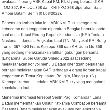
evakuasi 4 orang ABK Kapal KM. Rizki yang berada di KRI
TOM-357, KRI JOL-358 dan KRI FKO-368 diperairan Batu
Ampar Batam, Senin (01/08/2022).
Penemuan korban laka laut ABK KM. Rizki mengalami
kebocoran dan tenggelam diperairan Bangka bermula pada
saat unsur Kapal Perang Republik Indonesia (KRI) Tentara
Nasional Indonesia Angkatan Laut (TNI AL) yakni KRI Bung
Tomo- 357, KRI Frans Keisepo-368 dan KRI John Lie-358
yang sedang melaksanakan latihan gabungan bersama
(Latgabma) Super Garuda Shield 2022 saat sedang
melaksanakan konvoi menuju Batam ditenggah perjalanan
berhasil melaksanakan SAR terhadap 4 orang korban kapal
tenggelam di Timur Kepulauan Bangka, Minggu (31/7).
Keempat korban ini adalah ABK KM Rizky yang mengalami
kecelakaan laut
Menerima informasi tersebut Senin Pagi Komandan Lanal
Batam memerintahkan Unsur Patkamla Combat 58 bersama
Basarnas Batam melaksanakan evakuasi penjemputan 4