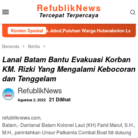
Loncat
RefublikNews
Menu
ke
Tercepat Terpercaya
konten
Mobile
 Hujan Deras Jebol,Puluhan Warga Hutanabolon Lebih Memilih T
Konten Spesial
Beranda
Berita
Lanal Batam Bantu Evakuasi Korban
KM. Rizki Yang Mengalami Kebocoran
dan Tenggelam
RefublikNews
21 Dilihat
Agustus 2, 2022
refubliknews.com,
Batam,- Danlanal Batam Kolonel Laut (KH) Farid Maruf, S.H.,
M.H., perintahkan Unsur Patkamla Combat Boat 58 dukung