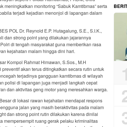
BERI
uk meningkatkan monitoring “Sabuk Kamtibmas” serta
abila terjadi kejadian menonjol di lapangan dalam
ES POL Dr. Reynold E.P. Hutagalung, S.E., S.I.K.,
i dan strong point yang dilakukan jajarannya
Polri di tengah masyarakat guna memberikan rasa
n kejahatan malam hingga dini hari.
esar Kompol Rahmat Himawan, S.Sos., M.H
reventif akan terus ditingkatkan secara rutin untuk
encegah terjadinya gangguan kamtibmas di wilayah
n polisi di lapangan juga menjadi langkah cepat
ran dan aktivitas geng motor yang meresahkan warga.
Besar di lokasi rawan kejahatan mendapat respons
n pengguna jalan yang masih beraktivitas pada malam
ght dan strong point rutin dilakukan karena dinilai
 mempersempit ruang gerak pelaku kriminalitas