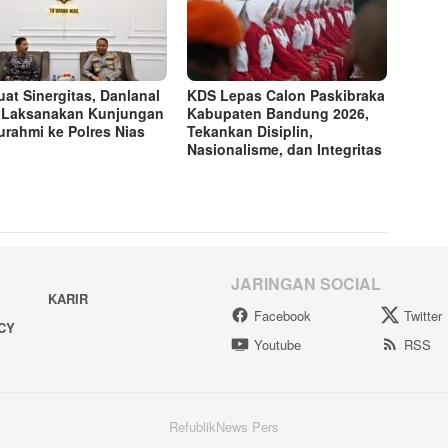
uat Sinergitas, Danlanal
KDS Lepas Calon Paskibraka
 Laksanakan Kunjungan
Kabupaten Bandung 2026,
turahmi ke Polres Nias
Tekankan Disiplin,
Nasionalisme, dan Integritas
JARINGAN SOCIAL
KARIR
Facebook
Twitter
ACY
Youtube
RSS
RefublikNews Pers