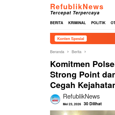
Loncat
RefublikNews
ke
Tercepat Terpercaya
konten
BERITA
KRIMINAL
POLITIK
O
Konten Spesial
Akibat Laman
Beranda
Berita
Komitmen Polse
Strong Point dan
Cegah Kejahata
RefublikNews
30 Dilihat
Mei 23, 2026