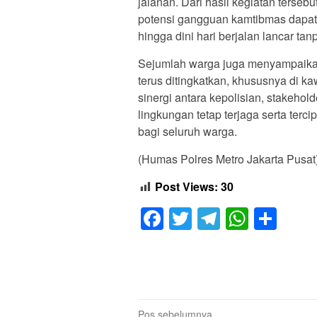
jalanan. Dari hasil kegiatan terseb
potensi gangguan kamtibmas dapat 
hingga dini hari berjalan lancar ta
Sejumlah warga juga menyampaikan 
terus ditingkatkan, khususnya di 
sinergi antara kepolisian, stakeho
lingkungan tetap terjaga serta terc
bagi seluruh warga.
(Humas Polres Metro Jakarta Pusat
Post Views:
30
Facebook
Twitter
Telegram
Whats
Sha
Navigasi
Pos sebelumnya