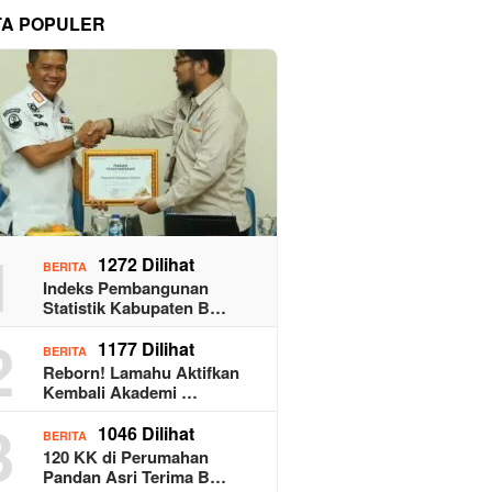
TA POPULER
1
1272 Dilihat
BERITA
Indeks Pembangunan
Statistik Kabupaten B…
2
1177 Dilihat
BERITA
Reborn! Lamahu Aktifkan
Kembali Akademi …
3
1046 Dilihat
BERITA
120 KK di Perumahan
Pandan Asri Terima B…