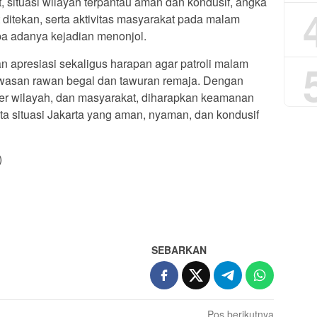
ut, situasi wilayah terpantau aman dan kondusif, angka
ditekan, serta aktivitas masyarakat pada malam
npa adanya kejadian menonjol.
apresiasi sekaligus harapan agar patroli malam
kawasan rawan begal dan tawuran remaja. Dengan
lder wilayah, dan masyarakat, diharapkan keamanan
ipta situasi Jakarta yang aman, nyaman, dan kondusif
)
App
re
SEBARKAN
Pos berikutnya