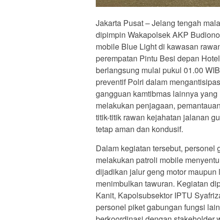
Jakarta Pusat – Jelang tengah mala
dipimpin Wakapolsek AKP Budiono m
mobile Blue Light di kawasan rawan
perempatan Pintu Besi depan Hotel
berlangsung mulai pukul 01.00 WIB
preventif Polri dalam mengantisipas
gangguan kamtibmas lainnya yang 
melakukan penjagaan, pemantauan s
titik-titik rawan kejahatan jalana
tetap aman dan kondusif.
Dalam kegiatan tersebut, personel
melakukan patroli mobile menyentuh
dijadikan jalur geng motor maupun
menimbulkan tawuran. Kegiatan di
Kanit, Kapolsubsektor IPTU Syafri
personel piket gabungan fungsi lain
berkoordinasi dengan stakeholder 