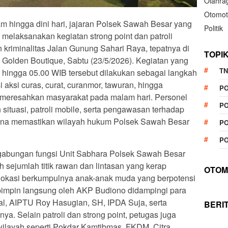
Olahra
Otomot
m hingga dini hari, jajaran Polsek Sawah Besar yang
Politik
elaksanakan kegiatan strong point dan patroli
 kriminalitas Jalan Gunung Sahari Raya, tepatnya di
TOPI
 Golden Boutique, Sabtu (23/5/2026). Kegiatan yang
TN
 hingga 05.00 WIB tersebut dilakukan sebagai langkah
i aksi curas, curat, curanmor, tawuran, hingga
P
meresahkan masyarakat pada malam hari. Personel
PO
ituasi, patroli mobile, serta pengawasan terhadap
n guna memastikan wilayah hukum Polsek Sawah Besar
PO
PO
 gabungan fungsi Unit Sabhara Polsek Sawah Besar
 sejumlah titik rawan dan lintasan yang kerap
OTOM
 lokasi berkumpulnya anak-anak muda yang berpotensi
pimpin langsung oleh AKP Budiono didampingi para
zal, AIPTU Roy Hasugian, SH, IPDA Suja, serta
BERI
nya. Selain patroli dan strong point, petugas juga
wilayah seperti Pokdar Kamtibmas, FKDM, Citra