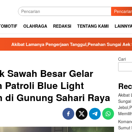
Pencaria
TOMOTIF
OLAHRAGA
REDAKSI
TENTANG KAMI
LAINNY
ya Pengerjaan Tanggul,Penahan Sungai Aek Silaga Laga Apabila
Cari
k Sawah Besar Gelar
 Patroli Blue Light
Rec
n di Gunung Sahari Raya
Akibat
Sungai
Jebol,
Memilih
Komand
Sumut B