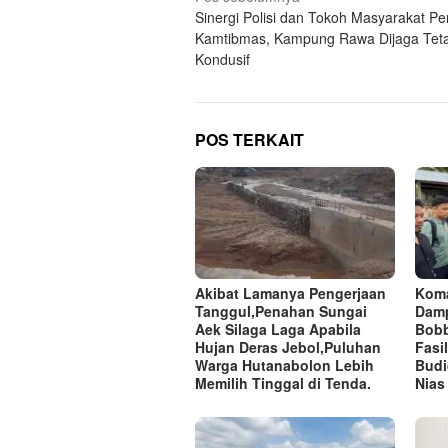
Sinergi Polisi dan Tokoh Masyarakat Pe
pos
Kamtibmas, Kampung Rawa Dijaga Tet
Kondusif
POS TERKAIT
Akibat Lamanya Pengerjaan
Koma
Tanggul,Penahan Sungai
Damp
Aek Silaga Laga Apabila
Bobb
Hujan Deras Jebol,Puluhan
Fasi
Warga Hutanabolon Lebih
Budi
Memilih Tinggal di Tenda.
Nias