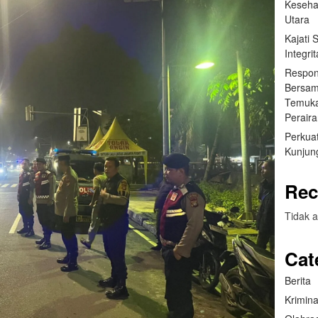
Keseha
Utara
Kajati
Integr
Respon
Bersam
Temuka
Perair
Perkuat
Kunjung
Rec
Tidak a
Cat
Berita
Krimina