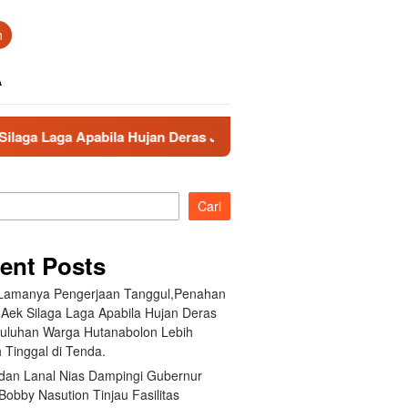
n
A
 Hujan Deras Jebol,Puluhan Warga Hutanabolon Lebih Memilih T
Cari
ent Posts
 Lamanya Pengerjaan Tanggul,Penahan
 Aek Silaga Laga Apabila Hujan Deras
Puluhan Warga Hutanabolon Lebih
 Tinggal di Tenda.
an Lanal Nias Dampingi Gubernur
obby Nasution Tinjau Fasilitas