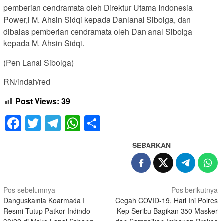
pemberian cendramata oleh Direktur Utama Indonesia
Power,l M. Ahsin Sidqi kepada Danlanal Sibolga, dan
dibalas pemberian cendramata oleh Danlanal Sibolga
kepada M. Ahsin Sidqi.
(Pen Lanal Sibolga)
RN/indah/red
Post Views:
39
Facebook
Twitter
Telegram
WhatsApp
Share
SEBARKAN
Navigasi
Pos sebelumnya
Pos berikutnya
Danguskamla Koarmada I
Cegah COVID-19, Hari Ini Polres
pos
Resmi Tutup Patkor Indindo
Kep Seribu Bagikan 350 Masker