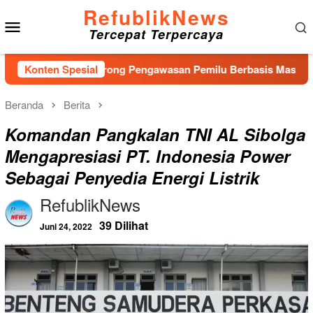
Loncat
RefublikNews
Menu
ke
Tercepat Terpercaya
konten
Mobile
Bawaslu Dorong Pengawasan Pemilu Berbasis Masyarakat
Konten Spesial
Beranda
Berita
Komandan Pangkalan TNI AL Sibolga
Mengapresiasi PT. Indonesia Power
Sebagai Penyedia Energi Listrik
RefublikNews
39 Dilihat
Juni 24, 2022