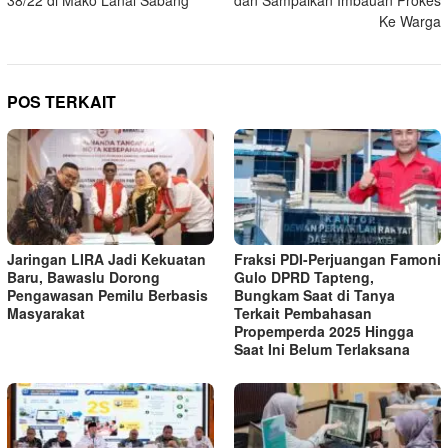
38/22 di Mako Lanal Sabang
dan Sampaikan Imbauan Prokes
Ke Warga
POS TERKAIT
Jaringan LIRA Jadi Kekuatan
Fraksi PDI-Perjuangan Famoni
Baru, Bawaslu Dorong
Gulo DPRD Tapteng,
Pengawasan Pemilu Berbasis
Bungkam Saat di Tanya
Masyarakat
Terkait Pembahasan
Propemperda 2025 Hingga
Saat Ini Belum Terlaksana