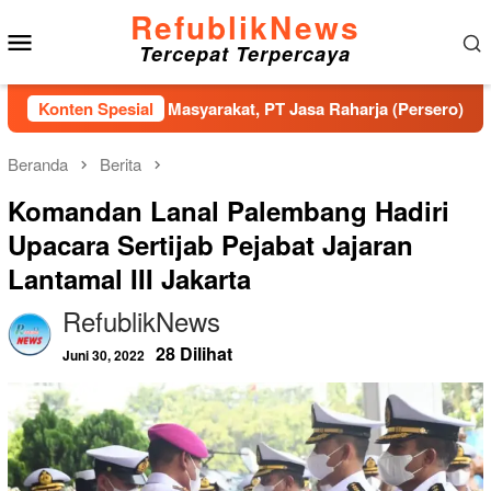
Loncat
RefublikNews
Menu
ke
Tercepat Terpercaya
konten
Mobile
rlindungan Masyarakat, PT Jasa Raharja (Persero) Kantor Wilaya
Konten Spesial
Beranda
Berita
Komandan Lanal Palembang Hadiri
Upacara Sertijab Pejabat Jajaran
Lantamal III Jakarta
RefublikNews
28 Dilihat
Juni 30, 2022