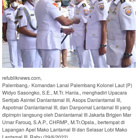
refubliknews.com,
Palembang,- Komandan Lanal Palembang Kolonel Laut (P)
Widyo Sasongko, S.E., M.Tr. Hanla., menghadiri Upacara
Sertijab Asintel Danlantamal III, Asops Danlantamal III,
Aspotmar Danlantamal III, dan Danpomal Lantamal III yang
dipimpin langsung oleh Danlantamal III Jakarta Brigjen Mar
Umar Farouq, S.A.P., CHRMP., M.Tr.Opsla., bertempat di
Lapangan Apel Mako Lantamal III dan Selasar Lobi Mako
Lantamal III, Rabu (29/6/2022).