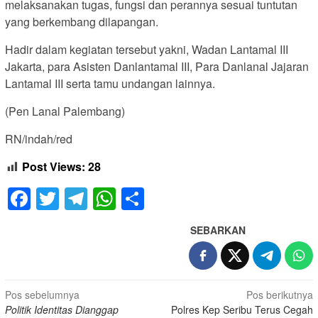
melaksanakan tugas, fungsi dan perannya sesuai tuntutan
yang berkembang dilapangan.
Hadir dalam kegiatan tersebut yakni, Wadan Lantamal III
Jakarta, para Asisten Danlantamal III, Para Danlanal Jajaran
Lantamal III serta tamu undangan lainnya.
(Pen Lanal Palembang)
RN/indah/red
Post Views:
28
Facebook
Twitter
Telegram
WhatsApp
Share
SEBARKAN
Navigasi
Pos sebelumnya
Pos berikutnya
Politik Identitas Dianggap
Polres Kep Seribu Terus Cegah
pos