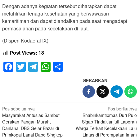
Dengan adanya kegiatan tersebut diharapkan dapat
melahirkan tenaga kesehatan yang berwawasan
kemaritiman dan dapat diandalkan pada saat mengadapi
permasalahan pada kecelakaan di laut.
(Dispen Kodaeral IX)
Post Views:
18
Facebook
Twitter
Telegram
WhatsApp
Share
SEBARKAN
Navigasi
Pos sebelumnya
Pos berikutnya
Masyarakat Antusias Sambut
Bhabinkamtibmas Duri Pulo
pos
Gerakan Pangan Murah,
Sigap Tindaklanjuti Laporan
Danlanal DBS Gelar Bazar di
Warga Terkait Kecelakaan Lalu
Primkopal Lanal Dabo Singkep
Lintas di Perempatan Imam