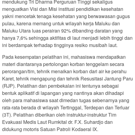
mendukung Tri Dharma Perguruan Tinggi sekaligus
menguatkan Visi dan Misi institusi pendidikan kesehatan
yakni mencetak tenaga kesehatan yang berwawasan gugus
pulau, karena memang untuk wilayah kerja Maluku dan
Maluku Utara luas perairan 92% dibanding daratan yang
hanya 7,6% sehingga aktifitas di laut menjadi lebih tinggi dan
ini berdampak terhadap tingginya resiko musibah laut.
Pada kesempatan pelatihan ini, mahasiswa mendapatkan
materi diantaranya pertolongan korban tenggelam secara
perorangan/tim, tehnik menaikan korban dari air ke perahu
Karet, tehnik mengapung dan tehnik Resusitasi Jantung Paru
(RJP). Pelatihan dan pembekalan ini tentunya sebagai
bentuk aplikatif di lapangan yang nantinya akan dihadapi
oleh para mahasiswa saat dimedan tugas sebenarnya yang
rata-rata berada di wilayah Tertinggal, Terdepan dan Terluar
(3T). Pelatihan diberikan oleh instruktur-instruktur Tim
Evakuasi Medis Laut Rumkital dr. F.X. Suhardjo dan
didukung motoris Satuan Patroli Kodaeral IX.