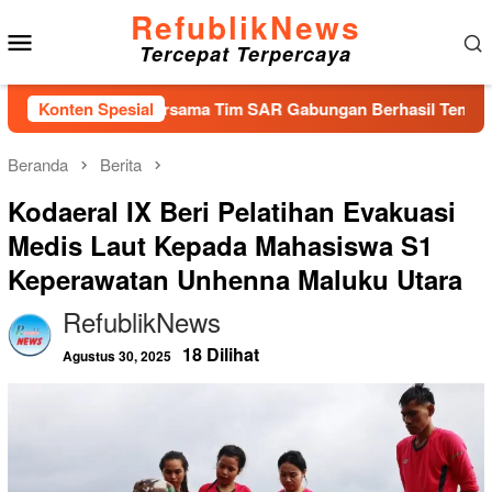
Loncat
RefublikNews
Menu
ke
Tercepat Terpercaya
konten
Mobile
tpanjang Bersama Tim SAR Gabungan Berhasil Temukan Korban T
Konten Spesial
Beranda
Berita
Kodaeral IX Beri Pelatihan Evakuasi
Medis Laut Kepada Mahasiswa S1
Keperawatan Unhenna Maluku Utara
RefublikNews
18 Dilihat
Agustus 30, 2025