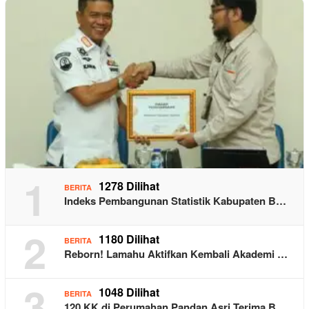
1
1278 Dilihat
BERITA
Indeks Pembangunan Statistik Kabupaten B…
2
1180 Dilihat
BERITA
Reborn! Lamahu Aktifkan Kembali Akademi …
3
1048 Dilihat
BERITA
120 KK di Perumahan Pandan Asri Terima B…