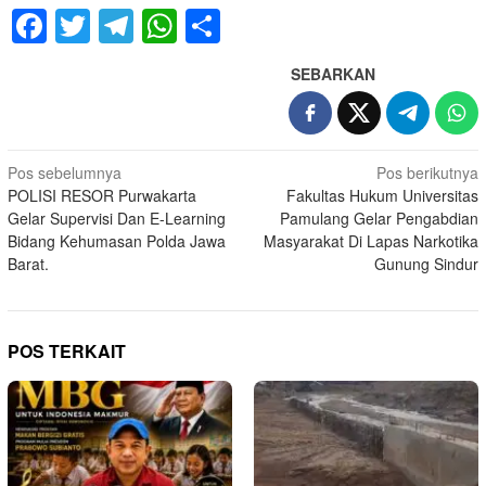
Facebook
Twitter
Telegram
WhatsApp
Share
SEBARKAN
Navigasi
Pos sebelumnya
Pos berikutnya
POLISI RESOR Purwakarta
Fakultas Hukum Universitas
pos
Gelar Supervisi Dan E-Learning
Pamulang Gelar Pengabdian
Bidang Kehumasan Polda Jawa
Masyarakat Di Lapas Narkotika
Barat.
Gunung Sindur
POS TERKAIT