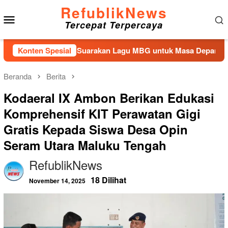
Loncat
RefublikNews
Menu
ke
Tercepat Terpercaya
konten
Mobile
ngan Kembali Suarakan Lagu MBG untuk Masa Depan Anak Bang
Konten Spesial
Beranda
Berita
Kodaeral IX Ambon Berikan Edukasi
Komprehensif KIT Perawatan Gigi
Gratis Kepada Siswa Desa Opin
Seram Utara Maluku Tengah
RefublikNews
18 Dilihat
November 14, 2025