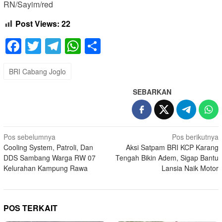
RN/Sayim/red
Post Views:
22
Facebook
Twitter
Telegram
WhatsApp
Share
BRI Cabang Joglo
SEBARKAN
Navigasi
Pos sebelumnya
Pos berikutnya
Cooling System, Patroli, Dan
Aksi Satpam BRI KCP Karang
pos
DDS Sambang Warga RW 07
Tengah Bikin Adem, Sigap Bantu
Kelurahan Kampung Rawa
Lansia Naik Motor
POS TERKAIT