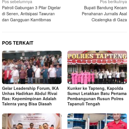
Navigasi
Pos sebelumnya
Pos berikutnya
Patroli Gabungan 3 Pilar Digelar
Bupati Bandung Kecam
pos
di Senen, Antisipasi Tawuran
Penahanan Jurnalis Asal
dan Gangguan Kamtibmas
Cicalengka di Gaza
POS TERKAIT
Gelar Leadership Forum, IKA
Kunker ke Tapteng, Kapolda
Unhas Hadirkan Abdul Rivai
Sumut Letakkan Batu Pertama
Ras: Kepemimpinan Adalah
Pembangunan Rusun Polres
Talenta yang Bisa Diasah
Tapanuli Tengah