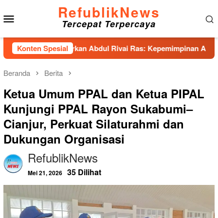
Loncat
RefublikNews
Menu
ke
Tercepat Terpercaya
konten
Mobile
Unhas Hadirkan Abdul Rivai Ras: Kepemimpinan Adalah Talenta
Konten Spesial
Beranda
Berita
Ketua Umum PPAL dan Ketua PIPAL
Kunjungi PPAL Rayon Sukabumi–
Cianjur, Perkuat Silaturahmi dan
Dukungan Organisasi
RefublikNews
35 Dilihat
Mei 21, 2026