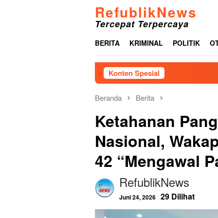
Loncat
RefublikNews
ke
Tercepat Terpercaya
konten
BERITA
KRIMINAL
POLITIK
O
Konten Spesial
Beranda
Berita
Ketahanan Panga
Nasional, Wakap
42 “Mengawal P
RefublikNews
29 Dilihat
Juni 24, 2026