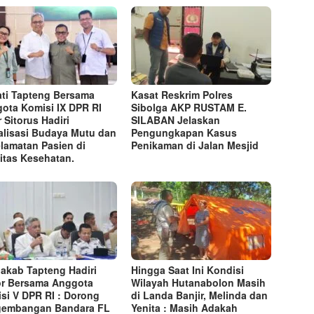
ti Tapteng Bersama
Kasat Reskrim Polres
ota Komisi IX DPR RI
Sibolga AKP RUSTAM E.
r Sitorus Hadiri
SILABAN Jelaskan
alisasi Budaya Mutu dan
Pengungkapan Kasus
lamatan Pasien di
Penikaman di Jalan Mesjid
litas Kesehatan.
akab Tapteng Hadiri
Hingga Saat Ini Kondisi
r Bersama Anggota
Wilayah Hutanabolon Masih
si V DPR RI : Dorong
di Landa Banjir, Melinda dan
gembangan Bandara FL
Yenita : Masih Adakah