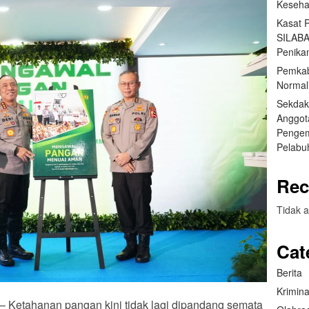
Keseha
Kasat 
SILABA
Penika
Pemkab
Normal
Sekdak
Anggot
Pengem
Pelabu
Rec
Tidak a
Cat
Berita
Krimina
 – Ketahanan pangan kini tidak lagi dipandang semata