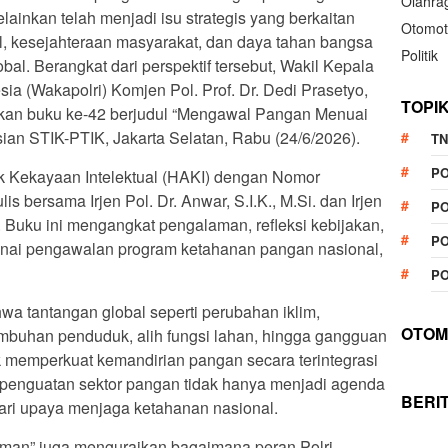
Olahra
lainkan telah menjadi isu strategis yang berkaitan
Otomot
al, kesejahteraan masyarakat, dan daya tahan bangsa
Politik
al. Berangkat dari perspektif tersebut, Wakil Kepala
ia (Wakapolri) Komjen Pol. Prof. Dr. Dedi Prasetyo,
TOPI
rkan buku ke-42 berjudul “Mengawal Pangan Menuai
ian STIK-PTIK, Jakarta Selatan, Rabu (24/6/2026).
TN
P
ak Kekayaan Intelektual (HAKI) dengan Nomor
s bersama Irjen Pol. Dr. Anwar, S.I.K., M.Si. dan Irjen
PO
i. Buku ini mengangkat pengalaman, refleksi kebijakan,
PO
nai pengawalan program ketahanan pangan nasional,
PO
wa tantangan global seperti perubahan iklim,
OTOM
tumbuhan penduduk, alih fungsi lahan, hingga gangguan
k memperkuat kemandirian pangan secara terintegrasi
, penguatan sektor pangan tidak hanya menjadi agenda
BERI
ari upaya menjaga ketahanan nasional.
an” juga menguraikan bagaimana peran Polri