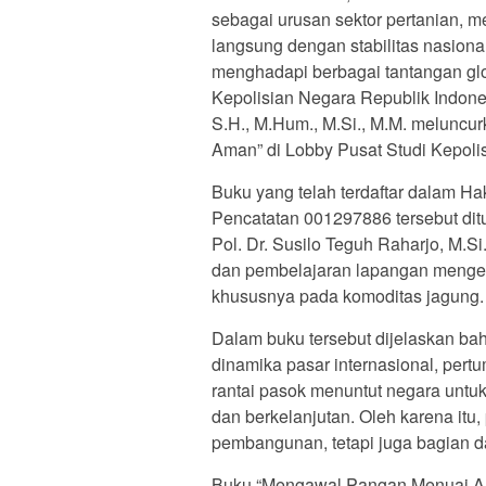
sebagai urusan sektor pertanian, me
langsung dengan stabilitas nasion
menghadapi berbagai tantangan glob
Kepolisian Negara Republik Indones
S.H., M.Hum., M.Si., M.M. meluncu
Aman” di Lobby Pusat Studi Kepolis
Buku yang telah terdaftar dalam H
Pencatatan 001297886 tersebut dituli
Pol. Dr. Susilo Teguh Raharjo, M.S
dan pembelajaran lapangan menge
khususnya pada komoditas jagung.
Dalam buku tersebut dijelaskan bah
dinamika pasar internasional, per
rantai pasok menuntut negara untu
dan berkelanjutan. Oleh karena itu
pembangunan, tetapi juga bagian d
Buku “Mengawal Pangan Menuai Am