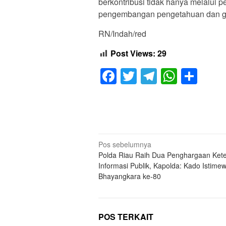
berkontribusi tidak hanya melalui p
pengembangan pengetahuan dan ga
RN/Indah/red
Post Views:
29
Facebook
Twitter
Telegram
Whats
Sha
Navigasi
Pos sebelumnya
Polda Riau Raih Dua Penghargaan Ket
pos
Informasi Publik, Kapolda: Kado Istime
Bhayangkara ke-80
POS TERKAIT