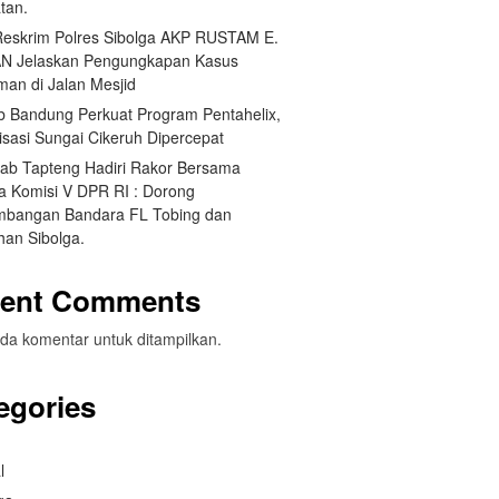
tan.
Reskrim Polres Sibolga AKP RUSTAM E.
N Jelaskan Pengungkapan Kasus
man di Jalan Mesjid
 Bandung Perkuat Program Pentahelix,
isasi Sungai Cikeruh Dipercepat
ab Tapteng Hadiri Rakor Bersama
a Komisi V DPR RI : Dorong
bangan Bandara FL Tobing dan
han Sibolga.
ent Comments
da komentar untuk ditampilkan.
egories
l