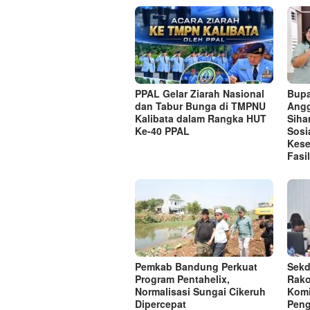
PPAL Gelar Ziarah Nasional
Bupa
dan Tabur Bunga di TMPNU
Angg
Kalibata dalam Rangka HUT
Siha
Ke-40 PPAL
Sosi
Kese
Fasi
Pemkab Bandung Perkuat
Sekd
Program Pentahelix,
Rako
Normalisasi Sungai Cikeruh
Komi
Dipercepat
Pen