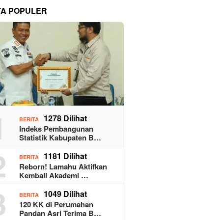
TA POPULER
1
1278 Dilihat
BERITA
Indeks Pembangunan
Statistik Kabupaten B…
2
1181 Dilihat
BERITA
Reborn! Lamahu Aktifkan
Kembali Akademi …
3
1049 Dilihat
BERITA
120 KK di Perumahan
Pandan Asri Terima B…