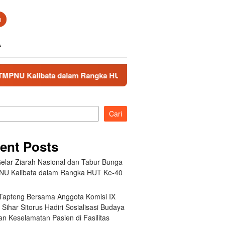
n
A
ta dalam Rangka HUT Ke-40 PPAL
Bupati Tapteng Bersama
Cari
ent Posts
elar Ziarah Nasional dan Tabur Bunga
NU Kalibata dalam Rangka HUT Ke-40
 Tapteng Bersama Anggota Komisi IX
Sihar Sitorus Hadiri Sosialisasi Budaya
n Keselamatan Pasien di Fasilitas