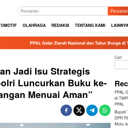
Pencaria
TOMOTIF
OLAHRAGA
REDAKSI
TENTANG KAMI
LAINNY
PPAL Gelar Ziarah Nasional dan Tabur Bunga di TMPNU Kaliba
Cari
n Jadi Isu Strategis
olri Luncurkan Buku ke-
Rec
angan Menuai Aman”
PPAL G
di TMP
PPAL
Bupati
DPR RI 
Mutu da