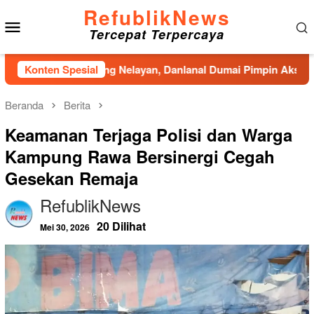
Loncat
RefublikNews
Menu
ke
Tercepat Terpercaya
konten
Mobile
di Kampung Nelayan, Danlanal Dumai Pimpin Aksi Bakti Sosial 
Konten Spesial
Beranda
Berita
Keamanan Terjaga Polisi dan Warga
Kampung Rawa Bersinergi Cegah
Gesekan Remaja
RefublikNews
20 Dilihat
Mei 30, 2026