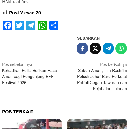
RN/Indah/red
Post Views:
20
Facebook
Twitter
Telegram
WhatsApp
Share
SEBARKAN
Navigasi
Pos sebelumnya
Pos berikutnya
Kehadiran Polisi Berikan Rasa
Subuh Aman, Tim Reskrim
pos
Aman bagi Pengunjung BFF
Polsek Johar Baru Perketat
Festival 2026
Patroli Cegah Tawuran dan
Kejahatan Jalanan
POS TERKAIT