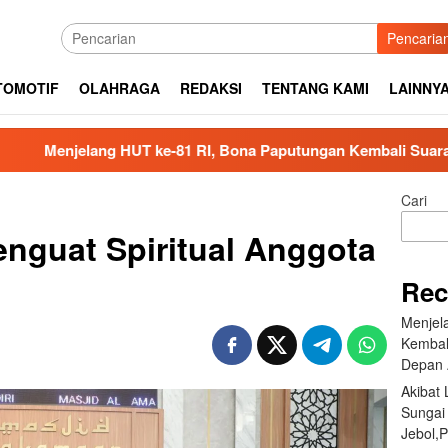
Pencaria
TOMOTIF
OLAHRAGA
REDAKSI
TENTANG KAMI
LAINNY
g HUT ke-81 RI, Bona Paputungan Kembali Suarakan Lagu MBG
Cari
nguat Spiritual Anggota
Rec
Menjel
Kembal
Depan 
Akibat
Sungai
Jebol,