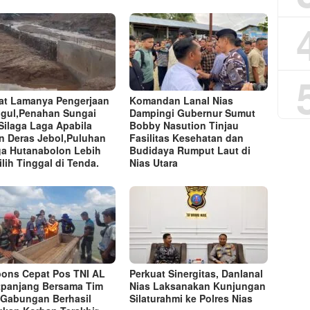
at Lamanya Pengerjaan
Komandan Lanal Nias
gul,Penahan Sungai
Dampingi Gubernur Sumut
Silaga Laga Apabila
Bobby Nasution Tinjau
n Deras Jebol,Puluhan
Fasilitas Kesehatan dan
a Hutanabolon Lebih
Budidaya Rumput Laut di
lih Tinggal di Tenda.
Nias Utara
ons Cepat Pos TNI AL
Perkuat Sinergitas, Danlanal
tpanjang Bersama Tim
Nias Laksanakan Kunjungan
Gabungan Berhasil
Silaturahmi ke Polres Nias