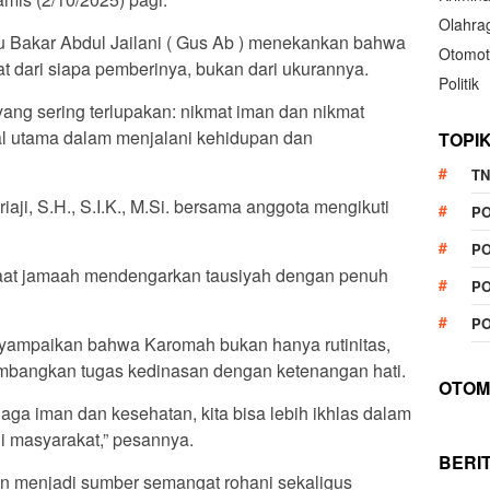
Olahra
 Bakar Abdul Jailani ( Gus Ab ) menekankan bahwa
Otomot
hat dari siapa pemberinya, bukan dari ukurannya.
Politik
ang sering terlupakan: nikmat iman dan nikmat
l utama dalam menjalani kehidupan dan
TOPI
TN
aji, S.H., S.I.K., M.Si. bersama anggota mengikuti
P
PO
aat jamaah mendengarkan tausiyah dengan penuh
PO
PO
nyampaikan bahwa Karomah bukan hanya rutinitas,
mbangkan tugas kedinasan dengan ketenangan hati.
OTOM
ga iman dan kesehatan, kita bisa lebih ikhlas dalam
i masyarakat,” pesannya.
BERI
an menjadi sumber semangat rohani sekaligus