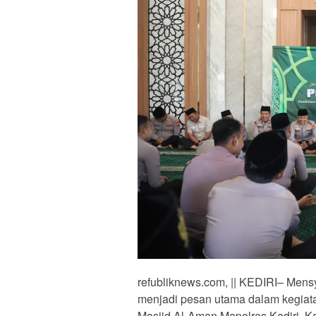
refubliknews.com, || KEDIRI– Mens
menjadi pesan utama dalam kegiata
Masjid Al-Aman Mapolres Kediri, Ka