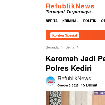
Loncat
RefublikNews
ke
Tercepat Terpercaya
konten
BERITA
KRIMINAL
POLITIK
O
Konten Spesial
Menjelan
Beranda
Berita
Karomah Jadi Pe
Polres Kediri
RefublikNews
15 Dilihat
Oktober 2, 2025