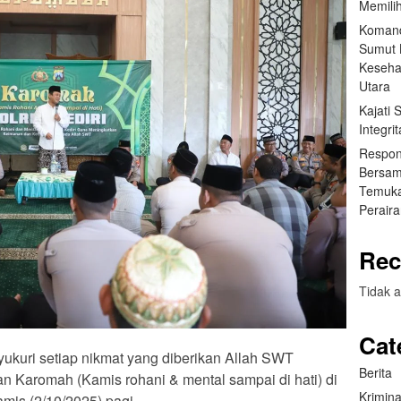
Memilih
Komand
Sumut B
Keseha
Utara
Kajati
Integr
Respon
Bersam
Temuka
Perair
Rec
Tidak a
Cat
yukuri setiap nikmat yang diberikan Allah SWT
Berita
n Karomah (Kamis rohani & mental sampai di hati) di
Krimina
mis (2/10/2025) pagi.