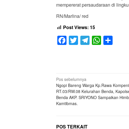
mempererat persaudaraan di lingku
RN/Marlina/ red
Post Views:
15
Facebook
Twitter
Telegram
Whats
Sha
Navigasi
Pos sebelumnya
Ngopi Bareng Warga Kp.Rawa Kompeni
pos
RT.03/RW.08 Kelurahan Benda, Kapols
Benda AKP. SRIYONO Sampaikan Him
Kamtibmas.
POS TERKAIT