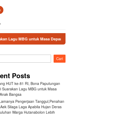
n
A
 untuk Masa Depan Anak Bangsa
Akibat Lamanya Penger
Cari
ent Posts
ang HUT ke-81 RI, Bona Paputungan
i Suarakan Lagu MBG untuk Masa
Anak Bangsa
 Lamanya Pengerjaan Tanggul,Penahan
 Aek Silaga Laga Apabila Hujan Deras
Puluhan Warga Hutanabolon Lebih