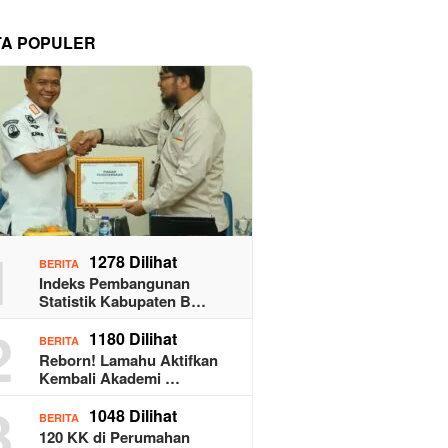
TA POPULER
1
1278 Dilihat
BERITA
Indeks Pembangunan
Statistik Kabupaten B…
2
1180 Dilihat
BERITA
Reborn! Lamahu Aktifkan
Kembali Akademi …
3
1048 Dilihat
BERITA
120 KK di Perumahan