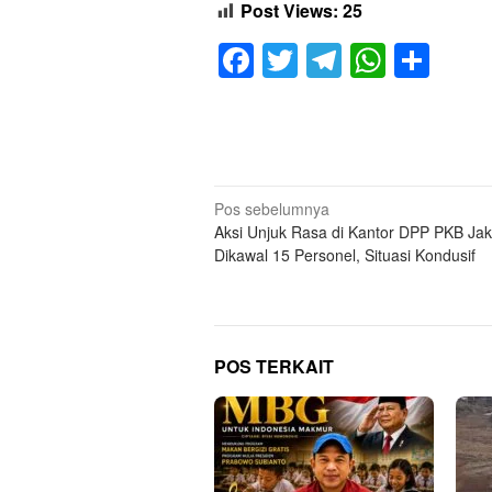
Post Views:
25
Facebook
Twitter
Telegram
Whats
Sha
Navigasi
Pos sebelumnya
Aksi Unjuk Rasa di Kantor DPP PKB Ja
pos
Dikawal 15 Personel, Situasi Kondusif
POS TERKAIT