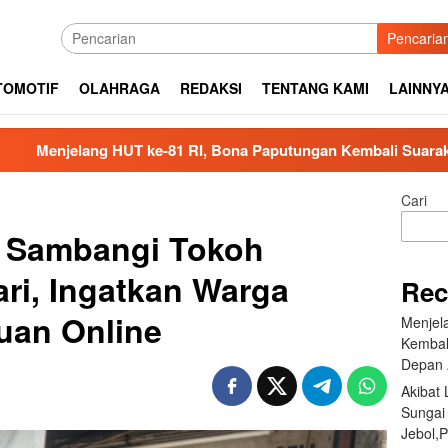
Pencaria
TOMOTIF
OLAHRAGA
REDAKSI
TENTANG KAMI
LAINNY
T ke-81 RI, Bona Paputungan Kembali Suarakan Lagu MBG unt
Cari
 Sambangi Tokoh
ri, Ingatkan Warga
Rec
uan Online
Menjel
Kembal
Depan 
Akibat
Sungai
Jebol,