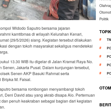
Olahra
Otomot
Politik
ompol Widodo Saputro bersama jajaran
TOPI
rahmi kamtibmas di wilayah Kelurahan Kenari,
TN
mat (29/5/2026) siang. Kegiatan tersebut dilakukan
asi dengan tokoh masyarakat sekaligus mendeteksi
P
arga.
PO
pukul 13.30 WIB itu digelar di Jalan Kramat Raya No.
PO
 Senen, Jakarta Pusat. Dalam kunjungan tersebut,
olsek Senen AKP Basuki Rahmat serta
PO
Bripka M. Faisal.
OTOM
aputro bersama rombongan menyambangi tokoh
, Deni David atau yang akrab disapa Alo. Pertemuan
 dan penuh keakraban sebagai bagian dari kegiatan
BERI
an.