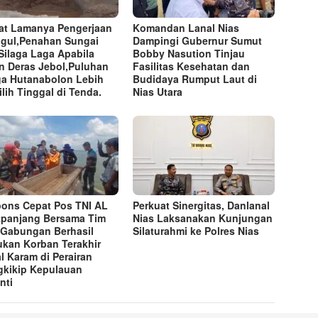
at Lamanya Pengerjaan
Komandan Lanal Nias
gul,Penahan Sungai
Dampingi Gubernur Sumut
Silaga Laga Apabila
Bobby Nasution Tinjau
n Deras Jebol,Puluhan
Fasilitas Kesehatan dan
a Hutanabolon Lebih
Budidaya Rumput Laut di
lih Tinggal di Tenda.
Nias Utara
ons Cepat Pos TNI AL
Perkuat Sinergitas, Danlanal
tpanjang Bersama Tim
Nias Laksanakan Kunjungan
Gabungan Berhasil
Silaturahmi ke Polres Nias
kan Korban Terakhir
l Karam di Perairan
kikip Kepulauan
nti