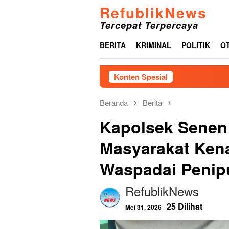
Loncat
RefublikNews
ke
Tercepat Terpercaya
konten
BERITA
KRIMINAL
POLITIK
O
Konten Spesial
Menjelang HU
Beranda
Berita
Kapolsek Senen
Masyarakat Kena
Waspadai Penip
RefublikNews
25 Dilihat
Mei 31, 2026