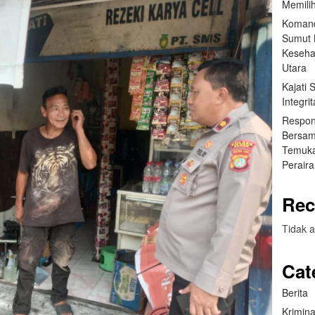
Memilih
Komand
Sumut B
Keseha
Utara
Kajati
Integr
Respon
Bersam
Temuka
Perair
Rec
Tidak a
Cat
Berita
Krimina