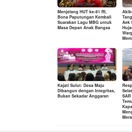
Menjelang HUT ke-81 RI,
Akib
Bona Paputungan Kembali
Tang
Suarakan Lagu MBG untuk
Aek 
Masa Depan Anak Bangsa
Huja
Warg
Memi
Kajati Sulut: Desa Maju
Resp
Dibangun dengan Integritas,
Sela
Bukan Sekadar Anggaran
SAR 
Temu
Kapa
Meng
Mera