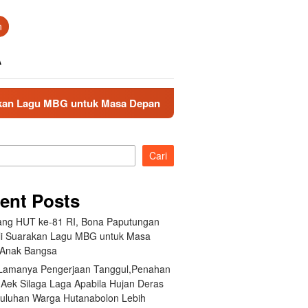
n
A
uk Masa Depan Anak Bangsa
Akibat Lamanya Pengerjaan
Cari
ent Posts
ang HUT ke-81 RI, Bona Paputungan
i Suarakan Lagu MBG untuk Masa
Anak Bangsa
 Lamanya Pengerjaan Tanggul,Penahan
 Aek Silaga Laga Apabila Hujan Deras
Puluhan Warga Hutanabolon Lebih