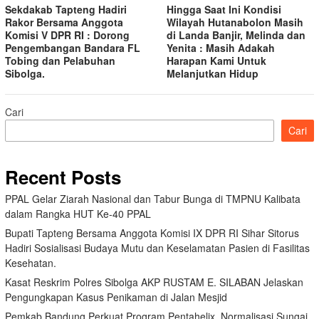
Sekdakab Tapteng Hadiri
Hingga Saat Ini Kondisi
Rakor Bersama Anggota
Wilayah Hutanabolon Masih
Komisi V DPR RI : Dorong
di Landa Banjir, Melinda dan
Pengembangan Bandara FL
Yenita : Masih Adakah
Tobing dan Pelabuhan
Harapan Kami Untuk
Sibolga.
Melanjutkan Hidup
Cari
Cari
Recent Posts
PPAL Gelar Ziarah Nasional dan Tabur Bunga di TMPNU Kalibata
dalam Rangka HUT Ke-40 PPAL
Bupati Tapteng Bersama Anggota Komisi IX DPR RI Sihar Sitorus
Hadiri Sosialisasi Budaya Mutu dan Keselamatan Pasien di Fasilitas
Kesehatan.
Kasat Reskrim Polres Sibolga AKP RUSTAM E. SILABAN Jelaskan
Pengungkapan Kasus Penikaman di Jalan Mesjid
Pemkab Bandung Perkuat Program Pentahelix, Normalisasi Sungai