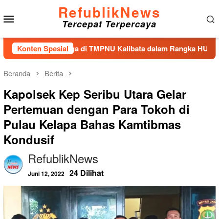
Loncat
RefublikNews
Menu
ke
Tercepat Terpercaya
konten
Mobile
 Tabur Bunga di TMPNU Kalibata dalam Rangka HUT Ke-40 PPAL
Konten Spesial
Beranda
Berita
Kapolsek Kep Seribu Utara Gelar
Pertemuan dengan Para Tokoh di
Pulau Kelapa Bahas Kamtibmas
Kondusif
RefublikNews
24 Dilihat
Juni 12, 2022