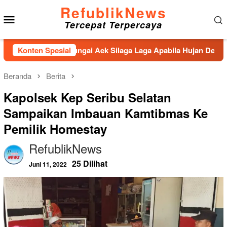
Loncat
RefublikNews
Menu
ke
Tercepat Terpercaya
konten
Mobile
enahan Sungai Aek Silaga Laga Apabila Hujan Deras Jebol,Pulu
Konten Spesial
Beranda
Berita
Kapolsek Kep Seribu Selatan
Sampaikan Imbauan Kamtibmas Ke
Pemilik Homestay
RefublikNews
25 Dilihat
Juni 11, 2022