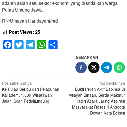
adalah salah satu sektor ekonomi yang diandalkan warga
Pulau Untung Jawa.
RN/Umayah Handayani/red
Post Views:
25
Facebook
Twitter
Telegram
WhatsApp
Share
SEBARKAN
Navigasi
Pos sebelumnya
Pos berikutnya
Ke Pulau Seribu dari Pelabuhan
Bukti Peran Aktif Babinsa Di
pos
Kaliadem, 1.889 Wisatawan
wilayah Binaan, Serda Makmur
Jalani Scan PeduliLindungi
Hadiri Acara Jaring Aspirasi
Masyarakat Reses II Anggota
Dewan Kota Bekasi