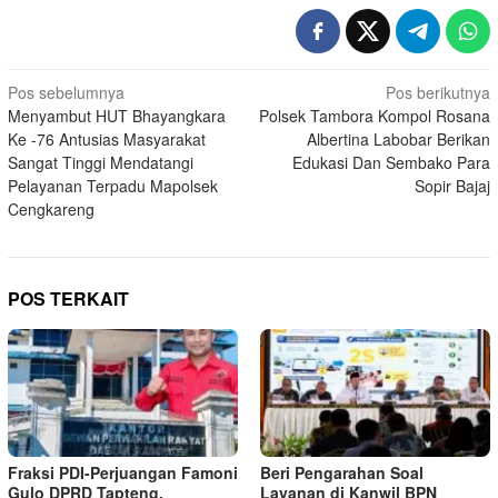
Navigasi
Pos sebelumnya
Pos berikutnya
Menyambut HUT Bhayangkara
Polsek Tambora Kompol Rosana
pos
Ke -76 Antusias Masyarakat
Albertina Labobar Berikan
Sangat Tinggi Mendatangi
Edukasi Dan Sembako Para
Pelayanan Terpadu Mapolsek
Sopir Bajaj
Cengkareng
POS TERKAIT
Fraksi PDI-Perjuangan Famoni
Beri Pengarahan Soal
Gulo DPRD Tapteng,
Layanan di Kanwil BPN