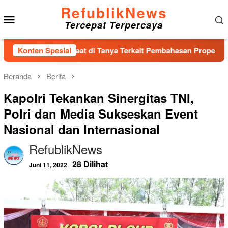
Loncat
RefublikNews
Menu
ke
Tercepat Terpercaya
konten
Mobile
ngkam Saat di Tanya Terkait Pembahasan Propemperda 2025 Hin
Konten Spesial
Beranda
Berita
Kapolri Tekankan Sinergitas TNI,
Polri dan Media Sukseskan Event
Nasional dan Internasional
RefublikNews
28 Dilihat
Juni 11, 2022