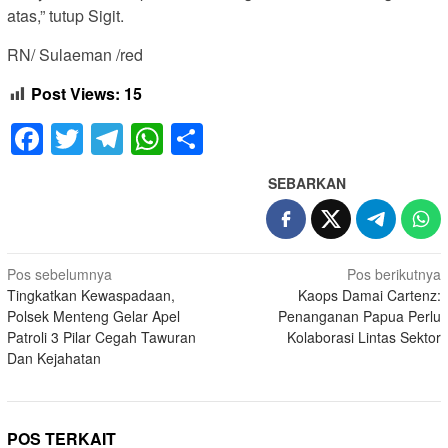
atas,” tutup Sigit.
RN/ Sulaeman /red
Post Views:
15
Facebook
Twitter
Telegram
WhatsApp
Share
SEBARKAN
Navigasi
Pos sebelumnya
Pos berikutnya
Tingkatkan Kewaspadaan,
Kaops Damai Cartenz:
pos
Polsek Menteng Gelar Apel
Penanganan Papua Perlu
Patroli 3 Pilar Cegah Tawuran
Kolaborasi Lintas Sektor
Dan Kejahatan
POS TERKAIT