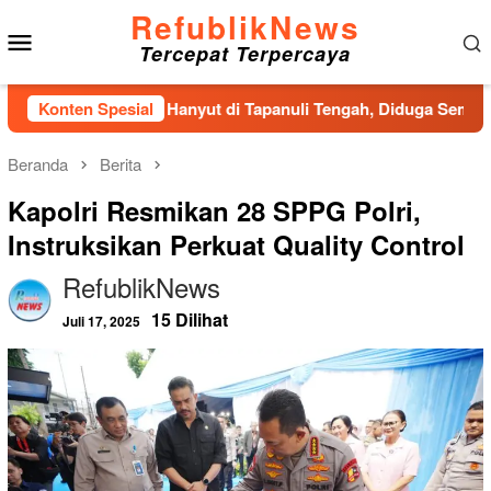
Loncat
RefublikNews
Menu
ke
Tercepat Terpercaya
konten
Mobile
a Ditemukan Hanyut di Tapanuli Tengah, Diduga Sempat Melomp
Konten Spesial
Beranda
Berita
Kapolri Resmikan 28 SPPG Polri,
Instruksikan Perkuat Quality Control
RefublikNews
15 Dilihat
Juli 17, 2025