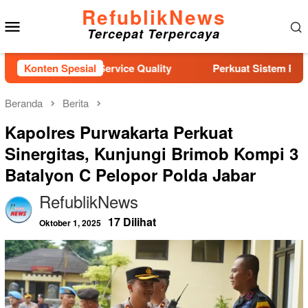
Loncat
RefublikNews
Menu
ke
Tercepat Terpercaya
konten
Mobile
Pelatihan Service Quality
Konten Spesial
Perkuat Sistem Perlindungan
Beranda
Berita
Kapolres Purwakarta Perkuat
Sinergitas, Kunjungi Brimob Kompi 3
Batalyon C Pelopor Polda Jabar
RefublikNews
17 Dilihat
Oktober 1, 2025