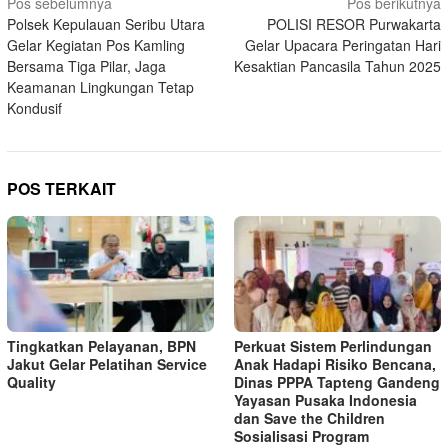
Navigasi
Pos sebelumnya
Pos berikutnya
Polsek Kepulauan Seribu Utara
POLISI RESOR Purwakarta
pos
Gelar Kegiatan Pos Kamling
Gelar Upacara Peringatan Hari
Bersama Tiga Pilar, Jaga
Kesaktian Pancasila Tahun 2025
Keamanan Lingkungan Tetap
Kondusif
POS TERKAIT
Tingkatkan Pelayanan, BPN
Perkuat Sistem Perlindungan
Jakut Gelar Pelatihan Service
Anak Hadapi Risiko Bencana,
Quality
Dinas PPPA Tapteng Gandeng
Yayasan Pusaka Indonesia
dan Save the Children
Sosialisasi Program